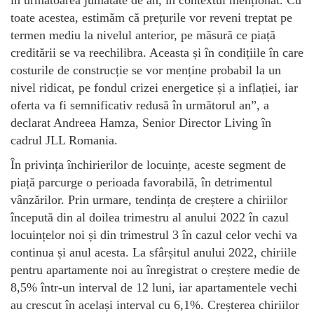
în următoarea jumătate de an, în contextul menționat. Cu
toate acestea, estimăm că prețurile vor reveni treptat pe
termen mediu la nivelul anterior, pe măsură ce piață
creditării se va reechilibra. Aceasta și în condițiile în care
costurile de construcție se vor menține probabil la un
nivel ridicat, pe fondul crizei energetice și a inflației, iar
oferta va fi semnificativ redusă în următorul an”, a
declarat Andreea Hamza, Senior Director Living în
cadrul JLL Romania.
În privința închirierilor de locuințe, aceste segment de
piață parcurge o perioada favorabilă, în detrimentul
vânzărilor. Prin urmare, tendința de creștere a chiriilor
începută din al doilea trimestru al anului 2022 în cazul
locuințelor noi și din trimestrul 3 în cazul celor vechi va
continua și anul acesta. La sfârșitul anului 2022, chiriile
pentru apartamente noi au înregistrat o creștere medie de
8,5% într-un interval de 12 luni, iar apartamentele vechi
au crescut în același interval cu 6,1%. Creșterea chiriilor