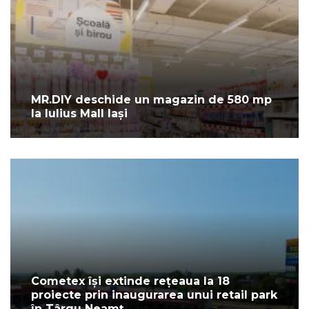
MR.DIY deschide un magazin de 580 mp
la Iulius Mall Iași
Cometex își extinde rețeaua la 18
proiecte prin inaugurarea unui retail park
în Târgu Neamț