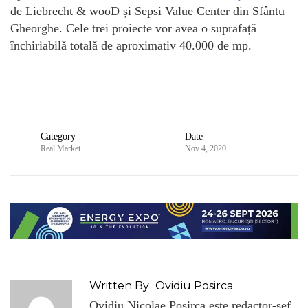
de Liebrecht & wooD și Sepsi Value Center din Sfântu
Gheorghe. Cele trei proiecte vor avea o suprafață
închiriabilă totală de aproximativ 40.000 de mp.
Category
Date
Real Market
Nov 4, 2020
Written By
Ovidiu Posirca
Ovidiu Nicolae Posirca este redactor-sef