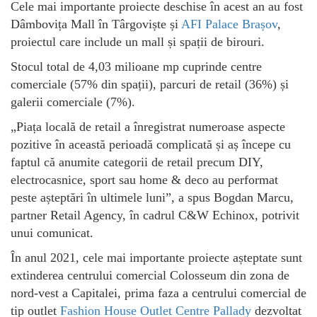
Cele mai importante proiecte deschise în acest an au fost
Dâmbovița Mall în Târgoviște și
AFI Palace Brașov
,
proiectul care include un mall și spații de birouri.
Stocul total de 4,03 milioane mp cuprinde centre
comerciale (57% din spații), parcuri de retail (36%) și
galerii comerciale (7%).
„Piața locală de retail a înregistrat numeroase aspecte
pozitive în această perioadă complicată și aș începe cu
faptul că anumite categorii de retail precum DIY,
electrocasnice, sport sau home & deco au performat
peste așteptări în ultimele luni”, a spus Bogdan Marcu,
partner Retail Agency, în cadrul C&W Echinox, potrivit
unui comunicat.
În anul 2021, cele mai importante proiecte așteptate sunt
extinderea centrului comercial Colosseum din zona de
nord-vest a Capitalei, prima faza a centrului comercial de
tip outlet
Fashion House Outlet Centre Pallady
dezvoltat