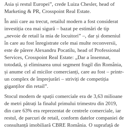
Asia și restul Europei”, crede Luiza Chesler, head of
Marketing & PR, Crosspoint Real Estate.
În anii care au trecut, retailul modern a fost considerat
investiția cea mai sigură – bazat pe estimări de tip
„nevoie de retail la mia de locuitori” –, dar și domeniul
în care au fost înregistrate cele mai multe reconversii,
este de părere Alexandru Pocatilu, head of Professional
Services, Crosspoint Real Estate: „Dar a însemnat,
totodată, și eliminarea unui segment fragil din România,
și anume cel al micilor comercianți, care au fost – printr-
un complex de împrejurări – striviți de competiția
giganților din retail”.
Stocul modern de spații comerciale era de 3,63 milioane
de metri pătrați la finalul primului trimestru din 2019,
din care 63% era reprezentat de centrele comerciale, iar
restul, de parcuri de retail, conform datelor companiei de
consultanță imobiliară CBRE România. O suprafață de