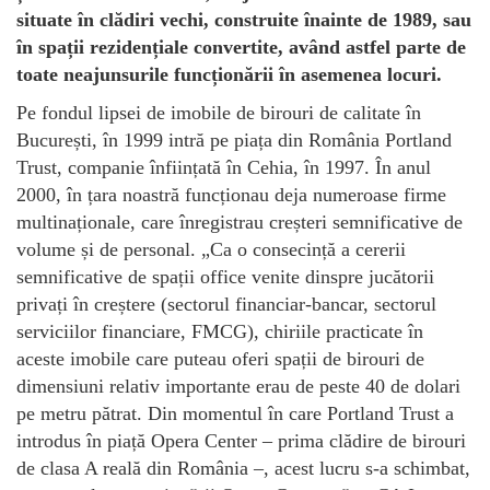
situate în clădiri vechi, construite înainte de 1989, sau
în spații rezidențiale convertite, având astfel parte de
toate neajunsurile funcționării în asemenea locuri.
Pe fondul lipsei de imobile de birouri de calitate în
București, în 1999 intră pe piața din România Portland
Trust, companie înființată în Cehia, în 1997. În anul
2000, în țara noastră funcționau deja numeroase firme
multinaționale, care înregistrau creșteri semnificative de
volume și de personal. „Ca o consecință a cererii
semnificative de spații office venite dinspre jucătorii
privați în creștere (sectorul financiar-bancar, sectorul
serviciilor financiare, FMCG), chiriile practicate în
aceste imobile care puteau oferi spații de birouri de
dimensiuni relativ importante erau de peste 40 de dolari
pe metru pătrat. Din momentul în care Portland Trust a
introdus în piață Opera Center – prima clădire de birouri
de clasa A reală din România –, acest lucru s-a schimbat,