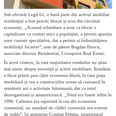
Sub efectele Legii 61, o bună parte din activul imobiliar
rezidențial a fost practic blocat și scos din circuitul
economic. „Această schimbare a avut ca efecte o
capitalizare cu costuri mici a populației, a permis apariția
unor curente speculative, dar a permis și îmbunătățirea
mobilității locative”, este de părere Bogdan Iliescu,
associate director Residential, Crosspoint Real Estate.
În acest context, în care majoritatea românilor nu știau
mai nimic despre investiții și active imobiliare, România
a făcut primii pași către economia liberă, în care piața
imobiliară și cea a construcțiilor aveau să cunoască în
următorii ani o activitate fulminantă, dar cu totul
dezorganizată și amatoricească. „Totul era foarte ieftin în
1990. Calitatea era raportată la cea din economia
comunistă, iar numărul de clădiri construite era extrem
de redus”, își amintește Cristian Erbașu, proprietarul