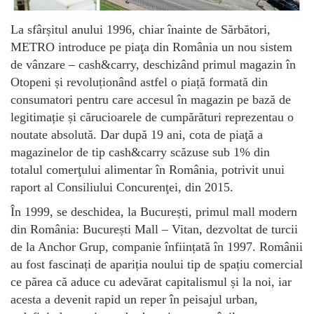
La sfârșitul anului 1996, chiar înainte de Sărbători,
METRO introduce pe piaţa din România un nou sistem
de vânzare – cash&carry, deschizând primul magazin în
Otopeni și revoluționând astfel o piață formată din
consumatori pentru care accesul în magazin pe bază de
legitimație și cărucioarele de cumpărături reprezentau o
noutate absolută. Dar după 19 ani, cota de piaţă a
magazinelor de tip cash&carry scăzuse sub 1% din
totalul comerţului alimentar în România, potrivit unui
raport al Consiliului Concurenţei, din 2015.
În 1999, se deschidea, la București, primul mall modern
din România: București Mall – Vitan, dezvoltat de turcii
de la Anchor Grup, companie înființată în 1997. Românii
au fost fascinați de apariția noului tip de spațiu comercial
ce părea că aduce cu adevărat capitalismul și la noi, iar
acesta a devenit rapid un reper în peisajul urban,