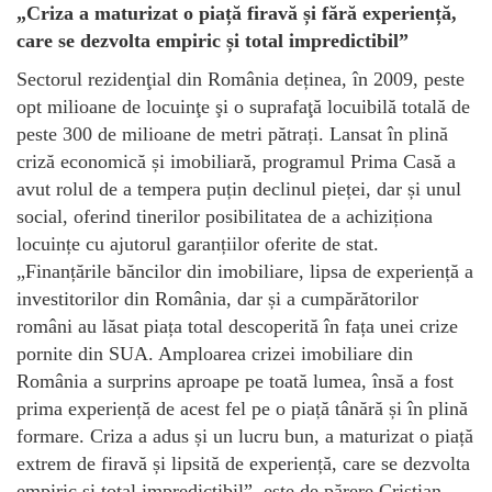
„Criza a maturizat o piață firavă și fără experiență,
care se dezvolta empiric și total impredictibil”
Sectorul rezidenţial din România deținea, în 2009, peste
opt milioane de locuinţe şi o suprafaţă locuibilă totală de
peste 300 de milioane de metri pătrați. Lansat în plină
criză economică și imobiliară, programul Prima Casă a
avut rolul de a tempera puțin declinul pieței, dar și unul
social, oferind tinerilor posibilitatea de a achiziționa
locuințe cu ajutorul garanțiilor oferite de stat.
„Finanțările băncilor din imobiliare, lipsa de experiență a
investitorilor din România, dar și a cumpărătorilor
români au lăsat piața total descoperită în fața unei crize
pornite din SUA. Amploarea crizei imobiliare din
România a surprins aproape pe toată lumea, însă a fost
prima experiență de acest fel pe o piață tânără și în plină
formare. Criza a adus și un lucru bun, a maturizat o piață
extrem de firavă și lipsită de experiență, care se dezvolta
empiric și total impredictibil”, este de părere Cristian