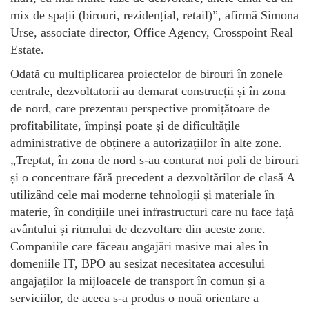
mix de spații (birouri, rezidențial, retail)”, afirmă Simona
Urse, associate director, Office Agency, Crosspoint Real
Estate.
Odată cu multiplicarea proiectelor de birouri în zonele
centrale, dezvoltatorii au demarat construcții și în zona
de nord, care prezentau perspective promițătoare de
profitabilitate, împinși poate și de dificultățile
administrative de obținere a autorizațiilor în alte zone.
„Treptat, în zona de nord s-au conturat noi poli de birouri
și o concentrare fără precedent a dezvoltărilor de clasă A
utilizând cele mai moderne tehnologii și materiale în
materie, în condițiile unei infrastructuri care nu face față
avântului și ritmului de dezvoltare din aceste zone.
Companiile care făceau angajări masive mai ales în
domeniile IT, BPO au sesizat necesitatea accesului
angajaților la mijloacele de transport în comun și a
serviciilor, de aceea s-a produs o nouă orientare a