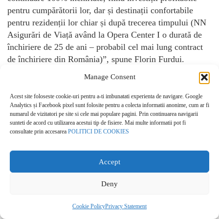
pentru cumpărătorii lor, dar și destinații confortabile
pentru rezidenții lor chiar și după trecerea timpului (NN
Asigurări de Viață având la Opera Center I o durată de
închiriere de 25 de ani – probabil cel mai lung contract
de închiriere din România)”, spune Florin Furdui.
Certificările LEED, BREEAM sau WELL, tot mai
Manage Consent
importante pentru chiriași
Acest site foloseste cookie-uri pentru a-ti imbunatati experienta de navigare. Google
Din dorința de a rămâne competitivi și atractivi pentru
Analytics și Facebook pixel sunt folosite pentru a colecta informatii anonime, cum ar fi
numarul de vizitatori pe site si cele mai populare pagini. Prin continuarea navigarii
chiriași, dezvoltatorii implementează noi facilități în
sunteti de acord cu utilizarea acestui tip de fisiere. Mai multe informatii pot fi
proiectele de birouri din România, concentrându-se din
consultate prin accesarea
POLITICI DE COOKIES
ce în ce mai mult pe eficiență și sustenabilitatea pe
termen lung a unei clădiri – majoritatea proiectelor de
Accept
clasă A fiind pre-certificate LEED, BREEAM sau WELL
și o mare parte a clădirilor de clasă B având în vedere o
Deny
astfel de certificare. City Gate a fost primul proiect pre-
certificat LEED Gold din România, în anul 2009.
Cookie Policy
Privacy Statement