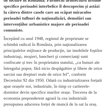
de locuire în România. Farmecul arhitecturii urbane
specifice perioadei interbelice îl descoperim și astăzi
la câteva dintre casele care au scăpat miraculos
perioadei tulburi de naționalizări, demolări sau
intervențiilor urbanistice majore ale perioadei
comuniste.
Începând cu anul 1948, regimul de proprietate se
schimbă radical în România, prin naţionalizarea
principalelor mijloace de producţie, iar imobilele foştilor
industriaşi, moşieri, bancheri şi comercianţi sunt
confiscate și trec în proprietatea statului, „ca bunuri ale
întregului popor, fără nicio despăgubire şi libere de orice
sarcini sau drepturi reale de orice fel”, conform
Decretului 92 din 1950. Odată cu industrializarea forțată
apar orașele noi, industriale, în timp ce cartierele-
dormitor devin specifice marilor orașe. Trecerea de la
economia preponderent agrară la cea industrială
presupunea aducerea forței de muncă de la sat la oraș.