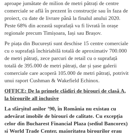
aproape jumătate de milion de metri pătrați de centre
comerciale se află în prezent în construcție sau în faza de
proiect, cu date de livrare până la finalul anului 2020.
Peste 68% din această suprafață va fi livrată în orașe
regionale precum Timișoara, Iași sau Brașov.
Pe piața din București sunt deschise 15 centre comerciale
cu o suprafață închiriabilă totală de aproximativ 700.000
de metri pătrați, zece parcuri de retail cu o suprafață
totală de 395.000 de metri pătrați, dar și șase galerii
comerciale care acoperă 105.000 de metri pătrați, potrivit
unui raport Cushman & Wakefield Echinox.
OFFICE: De la primele clădiri de birouri de clasă A,
la birourile all inclusive
La sfârșitul anilor
’
90, în România nu existau cu
adevărat imobile de birouri de calitate. Cu excepția
celor din Bucharest Financial Plaza (sediul Bancorex)
și World Trade Center, majoritatea birourilor erau