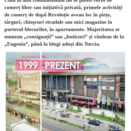
comerț liber sau inițiativă privată, primele activități
de comerț de după Revoluție aveau loc în piețe,
târguri, chioșcuri stradale sau mici magazine la
parterul blocurilor, în apartamente. Majoritatea se
numeau „consignații” sau „buticuri” și vindeau de la
„Eugenia”, până la blugi aduși din Turcia.