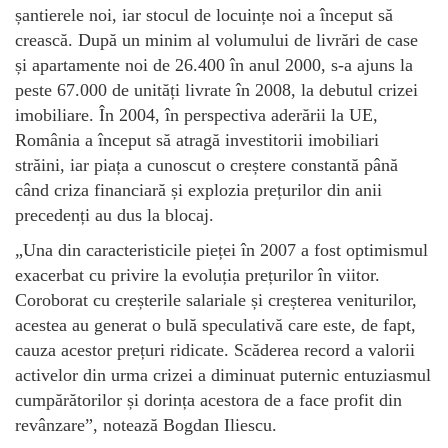
șantierele noi, iar stocul de locuințe noi a început să
crească. După un minim al volumului de livrări de case
și apartamente noi de 26.400 în anul 2000, s-a ajuns la
peste 67.000 de unități livrate în 2008, la debutul crizei
imobiliare. În 2004, în perspectiva aderării la UE,
România a început să atragă investitorii imobiliari
străini, iar piața a cunoscut o creștere constantă până
când criza financiară și explozia prețurilor din anii
precedenți au dus la blocaj.
„Una din caracteristicile pieței în 2007 a fost optimismul
exacerbat cu privire la evoluția prețurilor în viitor.
Coroborat cu creșterile salariale și creșterea veniturilor,
acestea au generat o bulă speculativă care este, de fapt,
cauza acestor prețuri ridicate. Scăderea record a valorii
activelor din urma crizei a diminuat puternic entuziasmul
cumpărătorilor și dorința acestora de a face profit din
revânzare”, notează Bogdan Iliescu.