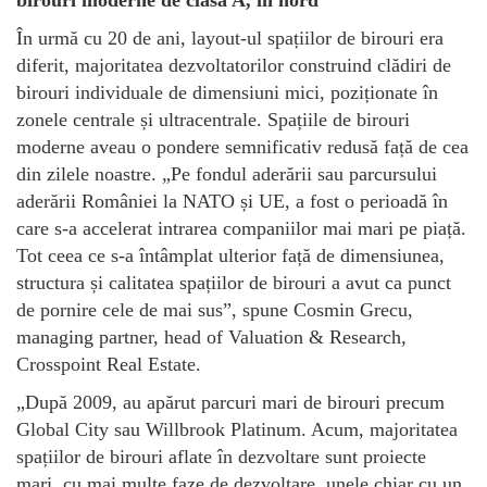
În urmă cu 20 de ani, layout-ul spațiilor de birouri era
diferit, majoritatea dezvoltatorilor construind clădiri de
birouri individuale de dimensiuni mici, poziționate în
zonele centrale și ultracentrale. Spațiile de birouri
moderne aveau o pondere semnificativ redusă față de cea
din zilele noastre. „Pe fondul aderării sau parcursului
aderării României la NATO și UE, a fost o perioadă în
care s-a accelerat intrarea companiilor mai mari pe piață.
Tot ceea ce s-a întâmplat ulterior față de dimensiunea,
structura și calitatea spațiilor de birouri a avut ca punct
de pornire cele de mai sus”, spune Cosmin Grecu,
managing partner, head of Valuation & Research,
Crosspoint Real Estate.
„După 2009, au apărut parcuri mari de birouri precum
Global City sau Willbrook Platinum. Acum, majoritatea
spațiilor de birouri aflate în dezvoltare sunt proiecte
mari, cu mai multe faze de dezvoltare, unele chiar cu un