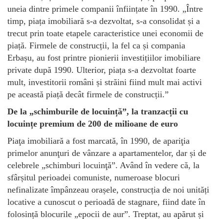
uneia dintre primele companii înființate în 1990. „Între
timp, piața imobiliară s-a dezvoltat, s-a consolidat și a
trecut prin toate etapele caracteristice unei economii de
piață. Firmele de construcții, la fel ca și compania
Erbașu, au fost printre pionierii investițiilor imobiliare
private după 1990. Ulterior, piața s-a dezvoltat foarte
mult, investitorii români și străini fiind mult mai activi
pe această piață decât firmele de construcții.”
De la „schimburile de locuință”, la tranzacții cu
locuințe premium de 200 de milioane de euro
Piaţa imobiliară a fost marcată, în 1990, de apariţia
primelor anunţuri de vânzare a apartamentelor, dar și de
celebrele „schimburi locuinţă”. Având în vedere că, la
sfârșitul perioadei comuniste, numeroase blocuri
nefinalizate împânzeau orașele, construcția de noi unități
locative a cunoscut o perioadă de stagnare, fiind date în
folosință blocurile „epocii de aur”. Treptat, au apărut și