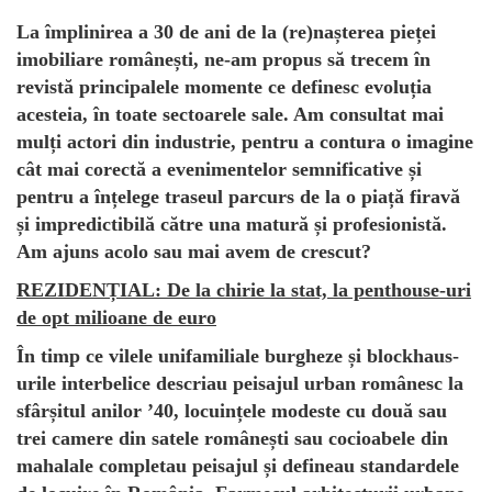
La împlinirea a 30 de ani de la (re)nașterea pieței
imobiliare românești, ne-am propus să trecem în
revistă principalele momente ce definesc evoluția
acesteia, în toate sectoarele sale. Am consultat mai
mulți actori din industrie, pentru a contura o imagine
cât mai corectă a evenimentelor semnificative și
pentru a înțelege traseul parcurs de la o piață firavă
și impredictibilă către una matură și profesionistă.
Am ajuns acolo sau mai avem de crescut?
REZIDENȚIAL:
De la chirie la stat, la penthouse-uri
de opt milioane de euro
În timp ce vilele unifamiliale burgheze și blockhaus-
urile interbelice descriau peisajul urban românesc la
sfârșitul anilor ’40, locuințele modeste cu două sau
trei camere din satele românești sau cocioabele din
mahalale completau peisajul și defineau standardele