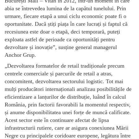
București Mall – Vitan în 2012, într-un moment în care
abia se întrevedea lumina de la capătul tunelului. Prin
urmare, fiecare etapă a unui ciclu economic poate fi o
oportunitate. Dacă știți piața în care lucrați și faptul că
recesiunea este doar o etapă, deci temporară, puteți
exploata astfel de perioade ca oportunități pentru
dezvoltare și inovație”, susține general managerul
Anchor Grup.
„Dezvoltarea formatelor de retail tradiționale precum
centrele comerciale și parcurile de retail a atras,
concomitent, dezvoltarea sectorului logistic. Tot mai
mulți producători internaționali analizau posibilitățile de
eficientizare a lanțurilor de distribuție, luând în calcul
România, prin factorii favorabili la momentul respectiv,
și anume disponibilitatea unei forțe de muncă calificate.
Acest sector este în continuare afectat de lipsa
infrastructurii rutiere, care ar asigura conexiunea Mării
Negre cu principalele coridoare europene, legătura între