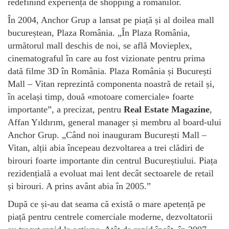
redefinind experiența de shopping a românilor.
În 2004, Anchor Grup a lansat pe piață și al doilea mall
bucureștean, Plaza România. „În Plaza România,
următorul mall deschis de noi, se află Movieplex,
cinematograful în care au fost vizionate pentru prima
dată filme 3D în România. Plaza România și București
Mall – Vitan reprezintă componenta noastră de retail și,
în același timp, două «motoare comerciale» foarte
importante”, a precizat, pentru
Real Estate Magazine
,
Affan Yıldırım, general manager și membru al board-ului
Anchor Grup. „Când noi inauguram București Mall –
Vitan, alții abia începeau dezvoltarea a trei clădiri de
birouri foarte importante din centrul Bucureștiului. Piața
rezidențială a evoluat mai lent decât sectoarele de retail
și birouri. A prins avânt abia în 2005.”
După ce și-au dat seama că există o mare apetență pe
piață pentru centrele comerciale moderne, dezvoltatorii