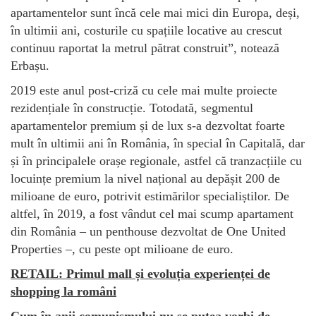
apartamentelor sunt încă cele mai mici din Europa, deși,
în ultimii ani, costurile cu spațiile locative au crescut
continuu raportat la metrul pătrat construit”, notează
Erbașu.
2019 este anul post-criză cu cele mai multe proiecte
rezidențiale în construcție. Totodată, segmentul
apartamentelor premium și de lux s-a dezvoltat foarte
mult în ultimii ani în România, în special în Capitală, dar
și în principalele orașe regionale, astfel că tranzacțiile cu
locuințe premium la nivel național au depășit 200 de
milioane de euro, potrivit estimărilor specialiștilor. De
altfel, în 2019, a fost vândut cel mai scump apartament
din România – un penthouse dezvoltat de One United
Properties –, cu peste opt milioane de euro.
RETAIL: Primul mall și evoluția experienței de
shopping la români
Cum în anii comunismului nu se putea vorbi de