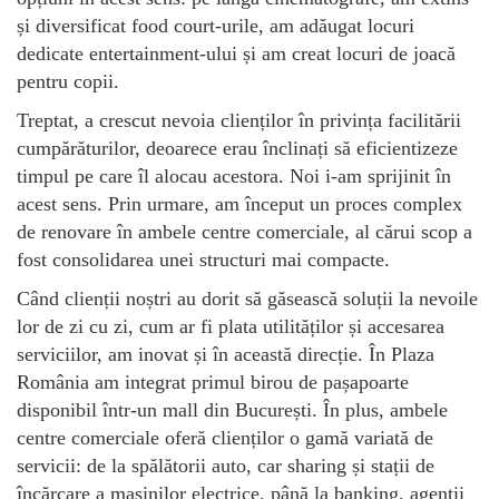
și diversificat food court-urile, am adăugat locuri
dedicate entertainment-ului și am creat locuri de joacă
pentru copii.
Treptat, a crescut nevoia clienților în privința facilitării
cumpărăturilor, deoarece erau înclinați să eficientizeze
timpul pe care îl alocau acestora. Noi i-am sprijinit în
acest sens. Prin urmare, am început un proces complex
de renovare în ambele centre comerciale, al cărui scop a
fost consolidarea unei structuri mai compacte.
Când clienții noștri au dorit să găsească soluții la nevoile
lor de zi cu zi, cum ar fi plata utilităților și accesarea
serviciilor, am inovat și în această direcție. În Plaza
România am integrat primul birou de pașapoarte
disponibil într-un mall din București. În plus, ambele
centre comerciale oferă clienților o gamă variată de
servicii: de la spălătorii auto, car sharing și stații de
încărcare a mașinilor electrice, până la banking, agenții