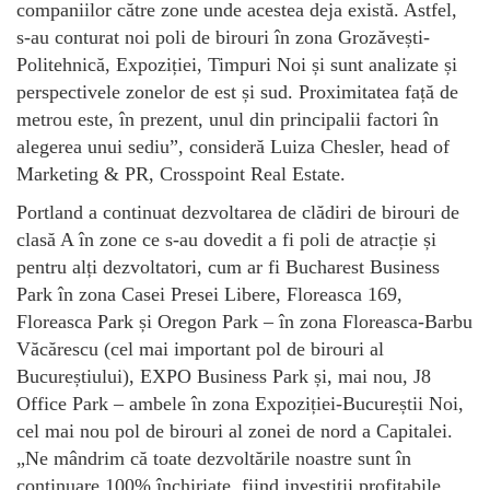
companiilor către zone unde acestea deja există. Astfel,
s-au conturat noi poli de birouri în zona Grozăvești-
Politehnică, Expoziției, Timpuri Noi și sunt analizate și
perspectivele zonelor de est și sud. Proximitatea față de
metrou este, în prezent, unul din principalii factori în
alegerea unui sediu”, consideră Luiza Chesler, head of
Marketing & PR, Crosspoint Real Estate.
Portland a continuat dezvoltarea de clădiri de birouri de
clasă A în zone ce s-au dovedit a fi poli de atracție și
pentru alți dezvoltatori, cum ar fi Bucharest Business
Park în zona Casei Presei Libere, Floreasca 169,
Floreasca Park și Oregon Park – în zona Floreasca-Barbu
Văcărescu (cel mai important pol de birouri al
Bucureștiului), EXPO Business Park și, mai nou, J8
Office Park – ambele în zona Expoziției-Bucureștii Noi,
cel mai nou pol de birouri al zonei de nord a Capitalei.
„Ne mândrim că toate dezvoltările noastre sunt în
continuare 100% închiriate, fiind investiții profitabile