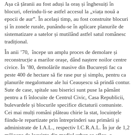
Așa că țăranii au fost aduși la oraș și înghesuiți în
blocuri, oferindu-li-se astfel accesul la „viața nouă a
epocii de aur”. În același timp, au fost construite blocuri
și în zonele rurale, punându-se în aplicare planurile de
sistematizare a satelor și mutilând astfel satul românesc
tradițional.
În anii ’70, începe un amplu proces de demolare și
reconstrucție a marilor orașe, dând naștere noilor centre
civice. În ’80, demolările masive din București fac ca
peste 400 de hectare să fie rase pur și simplu, pentru ca
planurile megalomane ale lui Ceaușescu să prindă contur.
Sute de case, spitale sau biserici sunt puse la pământ
pentru a fi înlocuite de Centrul Civic, Casa Republicii,
bulevardele și blocurile specifice dictaturii comuniste.
Cei mai mulți români plăteau chirie la stat, locuințele
fiindu-le repartizate prin întreprinderi sau primării și
administrate de I.A.L., respectiv I.C.R.A.L. În jur de 1,2
milioane de locuinţe din mediul urban se aflau, e