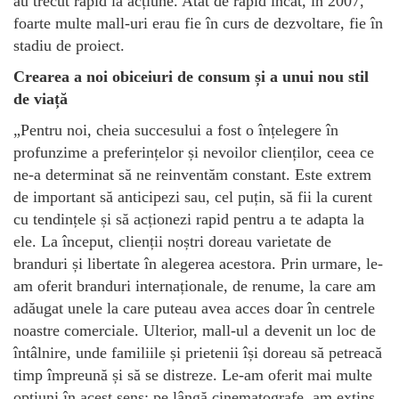
au trecut rapid la acțiune. Atât de rapid încât, în ​​2007,
foarte multe mall-uri erau fie în curs de dezvoltare, fie în
stadiu de proiect.
Crearea a noi obiceiuri de consum și a unui nou stil
de viață
„Pentru noi, cheia succesului a fost o înțelegere în
profunzime a preferințelor și nevoilor clienților, ceea ce
ne-a determinat să ne reinventăm constant. Este extrem
de important să anticipezi sau, cel puțin, să fii la curent
cu tendințele și să acționezi rapid pentru a te adapta la
ele. La început, clienții noștri doreau varietate de
branduri și libertate în alegerea acestora. Prin urmare, le-
am oferit branduri internaționale, de renume, la care am
adăugat unele la care puteau avea acces doar în centrele
noastre comerciale. Ulterior, mall-ul a devenit un loc de
întâlnire, unde familiile și prietenii își doreau să petreacă
timp împreună și să se distreze. Le-am oferit mai multe
opțiuni în acest sens: pe lângă cinematografe, am extins