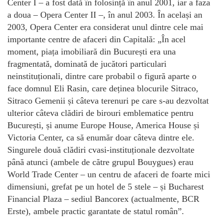
Center I – a fost dată în folosință în anul 2001, iar a faza
a doua – Opera Center II –, în anul 2003. În același an
2003, Opera Center era considerat unul dintre cele mai
importante centre de afaceri din Capitală: „În acel
moment, piața imobiliară din București era una
fragmentată, dominată de jucători particulari
neinstituționali, dintre care probabil o figură aparte o
face domnul Eli Rasin, care deținea blocurile Sitraco,
Sitraco Gemenii și câteva terenuri pe care s-au dezvoltat
ulterior câteva clădiri de birouri emblematice pentru
București, și anume Europe House, America House și
Victoria Center, ca să enumăr doar câteva dintre ele.
Singurele două clădiri cvasi-instituționale dezvoltate
până atunci (ambele de către grupul Bouygues) erau
World Trade Center – un centru de afaceri de foarte mici
dimensiuni, grefat pe un hotel de 5 stele – și Bucharest
Financial Plaza – sediul Bancorex (actualmente, BCR
Erste), ambele practic garantate de statul român”.