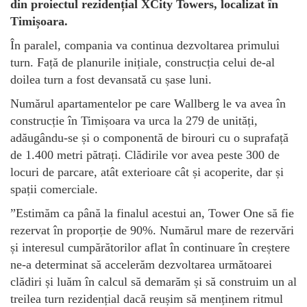
din proiectul rezidențial XCity Towers, localizat în
Timișoara.
În paralel, compania va continua dezvoltarea primului
turn. Față de planurile inițiale, construcția celui de-al
doilea turn a fost devansată cu șase luni.
Numărul apartamentelor pe care Wallberg le va avea în
construcție în Timișoara va urca la 279 de unități,
adăugându-se și o componentă de birouri cu o suprafață
de 1.400 metri pătrați. Clădirile vor avea peste 300 de
locuri de parcare, atât exterioare cât și acoperite, dar și
spații comerciale.
”Estimăm ca până la finalul acestui an, Tower One să fie
rezervat în proporție de 90%. Numărul mare de rezervări
și interesul cumpărătorilor aflat în continuare în creștere
ne-a determinat să accelerăm dezvoltarea următoarei
clădiri și luăm în calcul să demarăm și să construim un al
treilea turn rezidențial dacă reușim să menținem ritmul