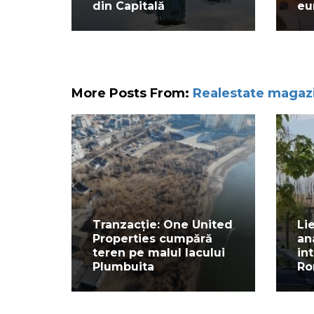
din Capitală
eu
More Posts From:
Realestate magaz
Tranzacție: One United
Li
Properties cumpără
an
teren pe malul lacului
in
Plumbuita
Ro