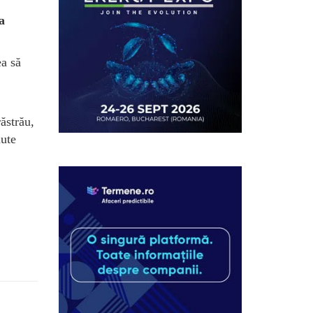
a
ea să
ăstrău,
nute