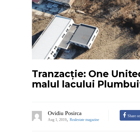
Tranzacție: One Unite
malul lacului Plumbui
Ovidiu Posirca
Share o
,
Aug 1, 2019
Realestate magazine