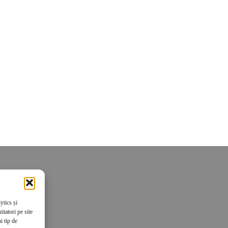
ytics și
tatori pe site
i tip de