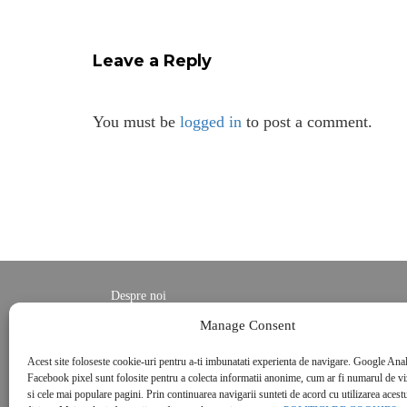
Leave a Reply
You must be
logged in
to post a comment.
Despre noi
Contact
Manage Consent
POLITICĂ DE CONFIDENȚIALITATE
Acest site foloseste cookie-uri pentru a-ti imbunatati experienta de navigare. Google Anal
Politica de cookies
Facebook pixel sunt folosite pentru a colecta informatii anonime, cum ar fi numarul de vizi
si cele mai populare pagini. Prin continuarea navigarii sunteti de acord cu utilizarea acestu