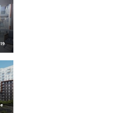
019
ne