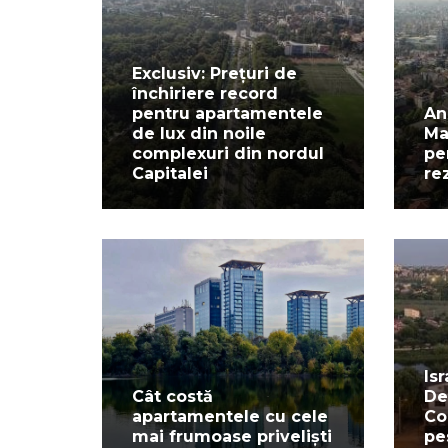
Exclusiv: Prețuri de
închiriere record
pentru apartamentele
An
de lux din noile
Ma
complexuri din nordul
pe
Capitalei
re
Is
Cât costă
De
apartamentele cu cele
Co
mai frumoase priveliști
pe