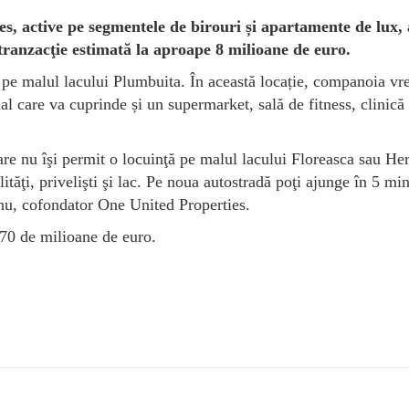
s, active pe segmentele de birouri și apartamente de lux, 
 tranzacţie estimată la aproape 8 milioane de euro.
ă pe malul lacului Plumbuita. În această locație, companoia vr
al care va cuprinde și un supermarket, sală de fitness, clinică
are nu îşi permit o locuinţă pe malul lacului Floreasca sau Her
lităţi, privelişti şi lac. Pe noua autostradă poţi ajunge în 5 mi
nu, cofondator One United Properties.
270 de milioane de euro.