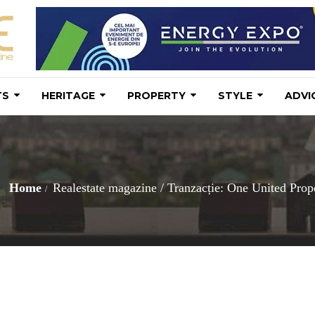
TS
HERITAGE
PROPERTY
STYLE
ADVI
e
Home
Realestate magazine
/
Tranzacție: One United Prope