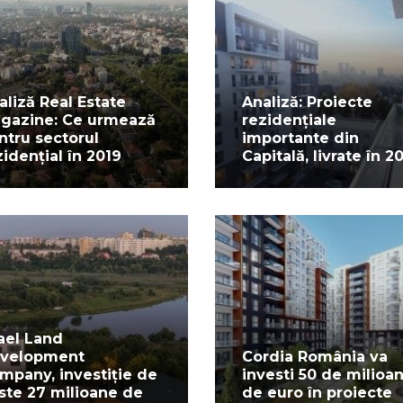
aliză Real Estate
Analiză: Proiecte
gazine: Ce urmează
rezidențiale
ntru sectorul
importante din
zidențial în 2019
Capitală, livrate în 2
rael Land
velopment
Cordia România va
mpany, investiție de
investi 50 de milioa
ste 27 milioane de
de euro în proiecte