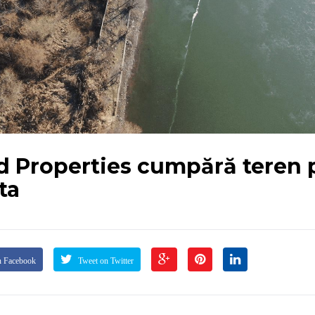
d Properties cumpără teren 
ta
n Facebook
Tweet on Twitter