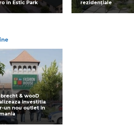
ro în Estic Park
rezidențiale
ine
ebrecht & wooD
alizeaza investitia
tr-un nou outlet in
mania