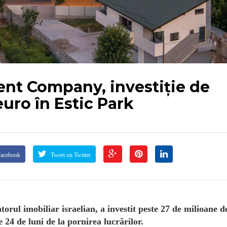
ent Company, investiție de
uro în Estic Park
Facebook
Tweet on Twitter
ul imobiliar israelian, a investit peste 27 de milioane d
e 24 de luni de la pornirea lucrărilor.