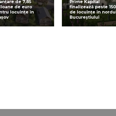
nanțare de 7,85
Prime Kapital
lioane de euro
finalizează peste 150
ntru locuințe în
de locuințe în nordu
așov
Bucureștiului