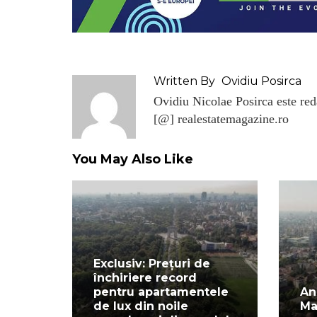
Written By
Ovidiu Posirca
Ovidiu Nicolae Posirca este reda
[@] realestatemagazine.ro
You May Also Like
Exclusiv: Prețuri de
închiriere record
pentru apartamentele
An
de lux din noile
Ma