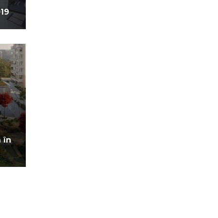
019
1
 în