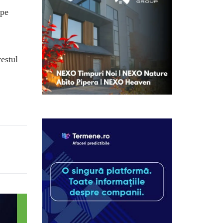
 pe
estul