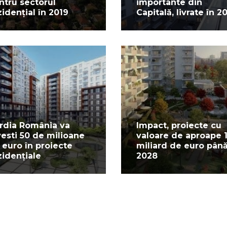
ntru sectorul
importante din
zidențial în 2019
Capitală, livrate în 2
rdia România va
Impact, proiecte cu
vesti 50 de milioane
valoare de aproape 
 euro în proiecte
miliard de euro până
zidențiale
2028