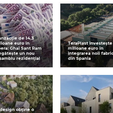
anzacție de 14,3
lioane euro în
TeraPlast investește
pera: Ghai Sant Ram
milioane euro în
egătește un nou
integrarea noii fabric
samblu rezidențial
din Spania
design obține o