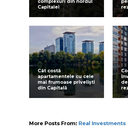
complexuri din nordul
pe
Capitalei
re
Cât costă
Co
apartamentele cu cele
in
mai frumoase priveliști
de
din Capitală
re
More Posts From:
Real Investments