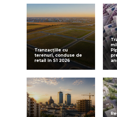
Tr
mi
Tranzacțiile cu
Pi
terenuri, conduse de
pr
retail în S1 2026
an
Re