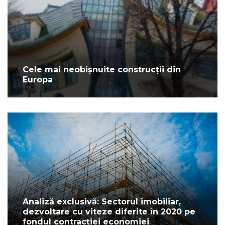
Cele mai neobișnuite construcții din
Europa
Analiză exclusivă: Sectorul imobiliar,
dezvoltare cu viteze diferite în 2020 pe
fondul contracției economiei