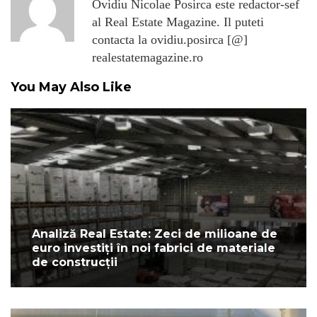
Ovidiu Nicolae Posirca este redactor-sef
al Real Estate Magazine. Il puteti
contacta la ovidiu.posirca [@]
realestatemagazine.ro
You May Also Like
Analiză Real Estate: Zeci de milioane de
euro investiți în noi fabrici de materiale
de construcții