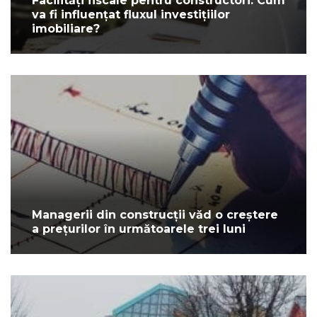
Facilități fiscale pentru constructori: Cum
va fi influențat fluxul investițiilor
imobiliare?
Managerii din construcții văd o creștere
a prețurilor în următoarele trei luni