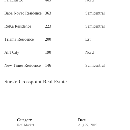
Parcului 20
469
Nord
Baba Novac Residence
363
Semicentral
RoKa Residence
223
Semicentral
Triama Residence
200
Est
AFI City
190
Nord
New Times Residence
146
Semicentral
Sursă: Crosspoint Real Estate
Category
Date
Real Market
Aug 22, 2019