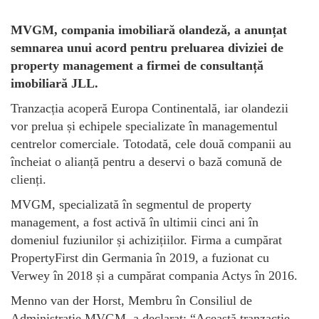
MVGM, compania imobiliară olandeză, a anunțat
semnarea unui acord pentru preluarea diviziei de
property management a firmei de consultanță
imobiliară JLL.
Tranzacția acoperă Europa Continentală, iar olandezii
vor prelua și echipele specializate în managementul
centrelor comerciale. Totodată, cele două companii au
încheiat o alianță pentru a deservi o bază comună de
clienți.
MVGM, specializată în segmentul de property
management, a fost activă în ultimii cinci ani în
domeniul fuziunilor și achizițiilor. Firma a cumpărat
PropertyFirst din Germania în 2019, a fuzionat cu
Verwey în 2018 și a cumpărat compania Actys în 2016.
Menno van der Horst, Membru în Consiliul de
Administrație MVGM, a declarat: “Această tranzacție