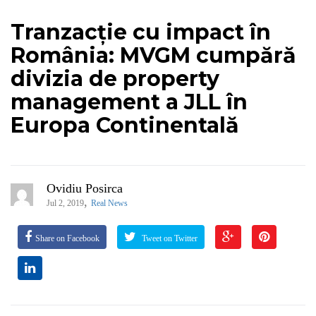
Tranzacție cu impact în
România: MVGM cumpără
divizia de property
management a JLL în
Europa Continentală
Ovidiu Posirca
,
Jul 2, 2019
Real News
Share on Facebook
Tweet on Twitter