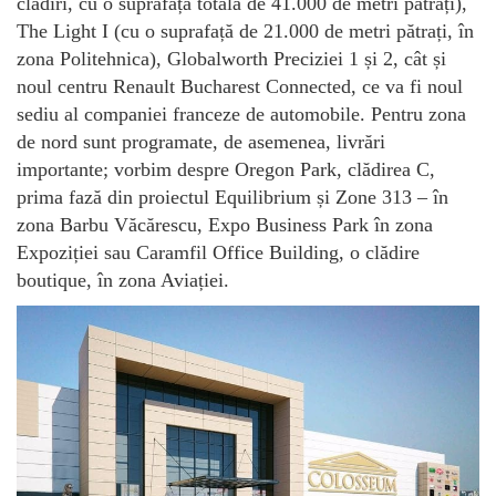
clădiri, cu o suprafață totală de 41.000 de metri pătrați),
The Light I (cu o suprafață de 21.000 de metri pătrați, în
zona Politehnica), Globalworth Preciziei 1 și 2, cât și
noul centru Renault Bucharest Connected, ce va fi noul
sediu al companiei franceze de automobile. Pentru zona
de nord sunt programate, de asemenea, livrări
importante; vorbim despre Oregon Park, clădirea C,
prima fază din proiectul Equilibrium și Zone 313 – în
zona Barbu Văcărescu, Expo Business Park în zona
Expoziției sau Caramfil Office Building, o clădire
boutique, în zona Aviației.