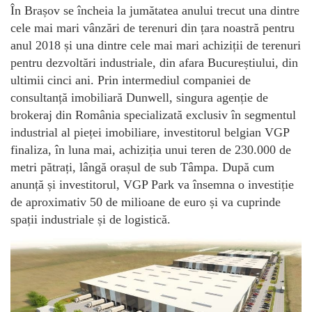
În Brașov se încheia la jumătatea anului trecut una dintre
cele mai mari vânzări de terenuri din țara noastră pentru
anul 2018 și una dintre cele mai mari achiziții de terenuri
pentru dezvoltări industriale, din afara Bucureștiului, din
ultimii cinci ani. Prin intermediul companiei de
consultanță imobiliară Dunwell, singura agenție de
brokeraj din România specializată exclusiv în segmentul
industrial al pieței imobiliare, investitorul belgian VGP
finaliza, în luna mai, achiziția unui teren de 230.000 de
metri pătrați, lângă orașul de sub Tâmpa. După cum
anunță și investitorul, VGP Park va însemna o investiție
de aproximativ 50 de milioane de euro și va cuprinde
spații industriale și de logistică.