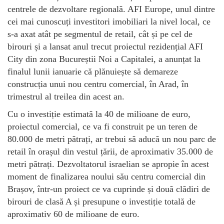
centrele de dezvoltare regională. AFI Europe, unul dintre
cei mai cunoscuți investitori imobiliari la nivel local, ce
s-a axat atât pe segmentul de retail, cât și pe cel de
birouri și a lansat anul trecut proiectul rezidențial AFI
City din zona Bucureștii Noi a Capitalei, a anunțat la
finalul lunii ianuarie că plănuiește să demareze
construcția unui nou centru comercial, în Arad, în
trimestrul al treilea din acest an.
Cu o investiție estimată la 40 de milioane de euro,
proiectul comercial, ce va fi construit pe un teren de
80.000 de metri pătrați, ar trebui să aducă un nou parc de
retail în orașul din vestul țării, de aproximativ 35.000 de
metri pătrați. Dezvoltatorul israelian se apropie în acest
moment de finalizarea noului său centru comercial din
Brașov, într-un proiect ce va cuprinde și două clădiri de
birouri de clasă A și presupune o investiție totală de
aproximativ 60 de milioane de euro.