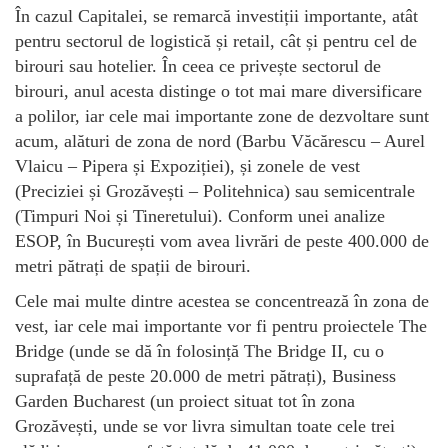
În cazul Capitalei, se remarcă investiții importante, atât
pentru sectorul de logistică și retail, cât și pentru cel de
birouri sau hotelier. În ceea ce privește sectorul de
birouri, anul acesta distinge o tot mai mare diversificare
a polilor, iar cele mai importante zone de dezvoltare sunt
acum, alături de zona de nord (Barbu Văcărescu – Aurel
Vlaicu – Pipera și Expoziției), și zonele de vest
(Preciziei și Grozăvești – Politehnica) sau semicentrale
(Timpuri Noi și Tineretului). Conform unei analize
ESOP, în București vom avea livrări de peste 400.000 de
metri pătrați de spații de birouri.
Cele mai multe dintre acestea se concentrează în zona de
vest, iar cele mai importante vor fi pentru proiectele The
Bridge (unde se dă în folosință The Bridge II, cu o
suprafață de peste 20.000 de metri pătrați), Business
Garden Bucharest (un proiect situat tot în zona
Grozăvești, unde se vor livra simultan toate cele trei