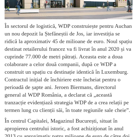
În sectorul de logistică, WDP construiește pentru Auchan
un nou depozit la Ștefăneștii de Jos, iar investiția se
ridică la aproximativ 45 de milioane de euro. Noul spațiu
destinat retailerului francez va fi livrat în anul 2020 și va
cuprinde 77.000 de metri pătrați. Aceasta este a doua
colaborare a celor două companii, după ce WDP a
construit un spațiu cu destinație identică în Luxemburg.
Contractul inițial de închiriere este încheiat pentru o
perioadă de șapte ani. Jeroen Biermans, directorul
general al WDP România, a declarat că „această
tranzacție evidențiază strategia WDP de a crea relații pe
termen lung cu clienții săi, în toate regiunile sale cheie”.
În centrul Capitalei, Magazinul București, situat în
apropierea centrului istoric, a fost achiziționat în anul
2013 cu aproximativ patru milioane de euro de către doi