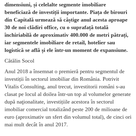
dimensiuni, și celelalte segmente imobiliare
beneficiază de investiții importante. Piața de birouri
din Capitală urmează să câștige anul acesta aproape
30 de noi clădiri office, cu o suprafață totală
închiriabilă de aproximativ 400.000 de metri pătrați,
iar segmentele imobiliare de retail, hotelier sau
logistică se află și ele într-un moment de expansiune.
Cătălin Socol
Anul 2018 a însemnat o premieră pentru segmentul de
investiții în sectorul imobiliar din România. Potrivit
Vitalis Consulting, anul trecut, investitorii români s-au
clasat pe locul al doilea într-un top al volumelor generate
după naţionalitate, investițiile acestora în sectorul
imobiliar comercial totalizând peste 200 de milioane de
euro (aproximativ un sfert din volumul total), de cinci ori
mai mult decât în anul 2017.