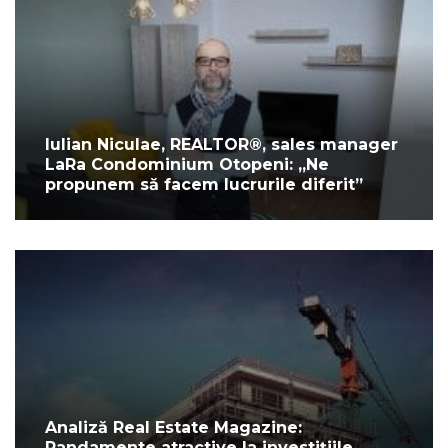
Iulian Niculae, REALTOR®, sales manager
LaRa Condominium Otopeni: „Ne
propunem să facem lucrurile diferit”
Analiză Real Estate Magazine:
Randamente atractive la investițiile