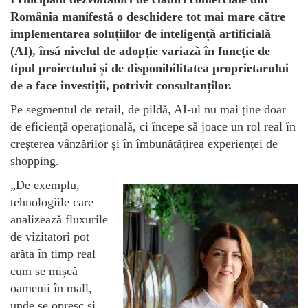
România manifestă o deschidere tot mai mare către
implementarea soluțiilor de inteligență artificială
(AI), însă nivelul de adopție variază în funcție de
tipul proiectului și de disponibilitatea proprietarului
de a face investiții, potrivit consultanților.
Pe segmentul de retail, de pildă, AI-ul nu mai ține doar
de eficiență operațională, ci începe să joace un rol real în
creșterea vânzărilor și în îmbunătățirea experienței de
shopping.
„De exemplu,
tehnologiile care
analizează fluxurile
de vizitatori pot
arăta în timp real
cum se mișcă
oamenii în mall,
unde se opresc și