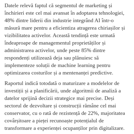
Datele relevă faptul că segmentul de marketing și
închirieri este cel mai avansat în adoptarea tehnologiei,
48% dintre liderii din industrie integrând AI într-o
măsură mare pentru a eficientiza atragerea chiriașilor și
vizibilitatea activelor. Această tendință este urmată
îndeaproape de managementul proprietăților și
administrarea activelor, unde peste 85% dintre
respondenți utilizează deja sau plănuiesc să
implementeze soluții de machine learning pentru
optimizarea costurilor și a mentenanței predictive.
Raportul indică totodată o maturizare a modelelor de
investiții și a planificării, unde algoritmii de analiză a
datelor sprijină decizii strategice mai precise. Deși
sectorul de dezvoltare și construcții rămâne cel mai
conservator, cu o rată de rezistență de 22%, majoritatea
covârșitoare a pieței recunoaște potențialul de
transformare a experienței ocupanților prin digitalizare.