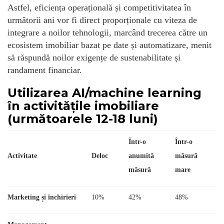
Astfel, eficiența operațională și competitivitatea în
următorii ani vor fi direct proporționale cu viteza de
integrare a noilor tehnologii, marcând trecerea către un
ecosistem imobiliar bazat pe date și automatizare, menit
să răspundă noilor exigențe de sustenabilitate și
randament financiar.
Utilizarea AI/machine learning
în activitățile imobiliare
(următoarele 12-18 luni)
Într-o
Într-o
Activitate
Deloc
anumită
măsură
măsură
mare
Marketing și închirieri
10%
42%
48%