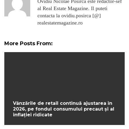
Ovidiu Nicolae Posirca este redactor-sef
al Real Estate Magazine. Il puteti
contacta la ovidiu.posirca [@]
realestatemagazine.ro
More Posts From:
Vânzările de retail continuă ajustarea în
2026, pe fondul consumului precaut și al
inflației ridicate