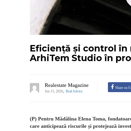
Eficiență și control în 
ArhiTem Studio în prot
Realestate Magazine
Share on F
,
Jun 15, 2026
Real Advice
(P) Pentru Mădălina Elena Toma, fondatoare 
care anticipează riscurile și protejează inves