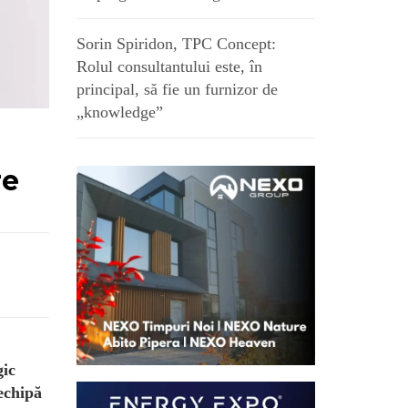
Sorin Spiridon, TPC Concept:
Rolul consultantului este, în
principal, să fie un furnizor de
„knowledge”
re
gic
 echipă