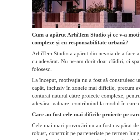
Cum a apărut ArhiTem Studio și ce v-a motiva
complexe și cu responsabilitate urbană?
ArhiTem Studio a apărut din nevoia de a face ar
cu adevărat. Nu ne-am dorit doar clădiri, ci spaț
folosesc.
La început, motivația nu a fost să construiesc u
capăt, inclusiv în zonele mai dificile, precum av
conturat natural către proiecte complexe, pent
adevărat valoare, contribuind la modul în care c
Care au fost cele mai dificile proiecte pe car
Cele mai mari provocări nu au fost neapărat de o
robust, construit pe parteneriate pe termen lun