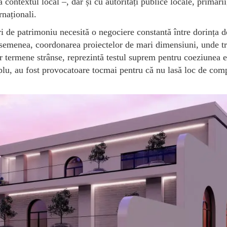
contextul local –, dar și cu autorități publice locale, primării
rnaționali.
ri de patrimoniu necesită o negociere constantă între dorința d
 asemenea, coordonarea proiectelor de mari dimensiuni, unde t
nor termene strânse, reprezintă testul suprem pentru coeziunea 
plu, au fost provocatoare tocmai pentru că nu lasă loc de com