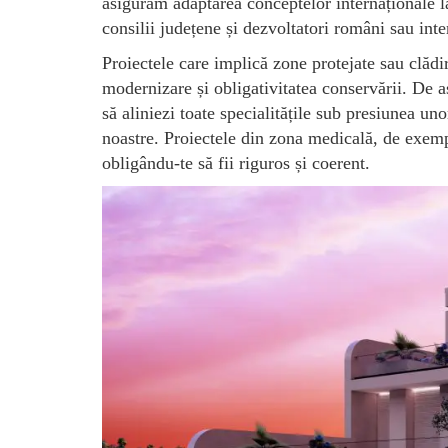
asigurăm adaptarea conceptelor internaționale la 
consilii județene și dezvoltatori români sau inte
Proiectele care implică zone protejate sau clădi
modernizare și obligativitatea conservării. De
să aliniezi toate specialitățile sub presiunea u
noastre. Proiectele din zona medicală, de exem
obligându-te să fii riguros și coerent.