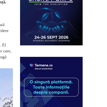
nță.
ază
vedere
. El
s care,
augă