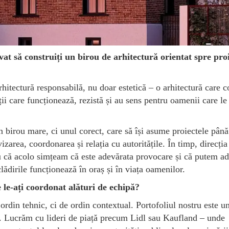
t să construiți un birou de arhitectură orientat spre pro
hitectură responsabilă, nu doar estetică – o arhitectură care 
ii care funcționează, rezistă și au sens pentru oamenii care le
n birou mare, ci unul corect, care să își asume proiectele până
izarea, coordonarea și relația cu autoritățile. În timp, direcția
ru că acolo simțeam că este adevărata provocare și că putem a
lădirile funcționează în oraș și în viața oamenilor.
e le-ați coordonat alături de echipă?
rdin tehnic, ci de ordin contextual. Portofoliul nostru este u
g. Lucrăm cu lideri de piață precum Lidl sau Kaufland – unde