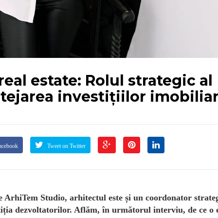
real estate: Rolul strategic al
ejarea investițiilor imobilia
acebook
Tweet on Twitter
ArhiTem Studio, arhitectul este și un coordonator strate
tiția dezvoltatorilor. Aflăm, în următorul interviu, de ce o