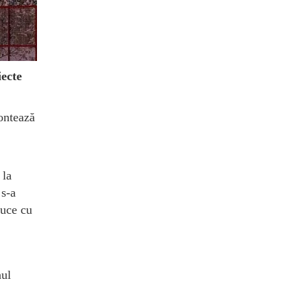
iecte
contează
 la
 s-a
duce cu
nul