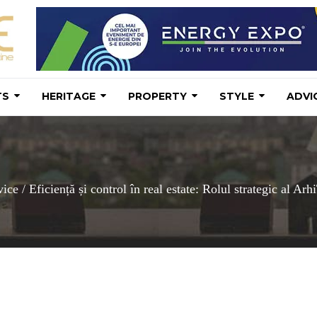
TS
HERITAGE
PROPERTY
STYLE
ADVI
vice
/
Eficiență și control în real estate: Rolul strategic al Arh