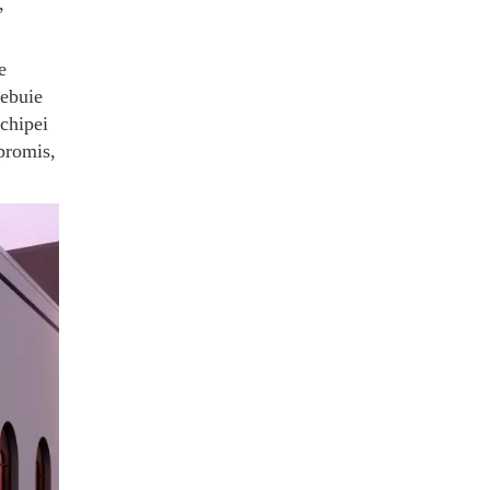
,
e
rebuie
echipei
promis,