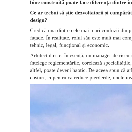
bine construită poate face diferența dintre imp
Ce ar trebui să știe dezvoltatorii și cumpărăt
design?
Cred că una dintre cele mai mari confuzii din pi
fațade. În realitate, rolul său este mult mai com
tehnic, legal, funcțional și economic.
Arhitectul este, în esență, un manager de riscur
înțelege reglementările, corelează specialitățile
altfel, poate deveni haotic. De aceea spun că arh
costuri, ci pentru că reduce pierderile, unele inv