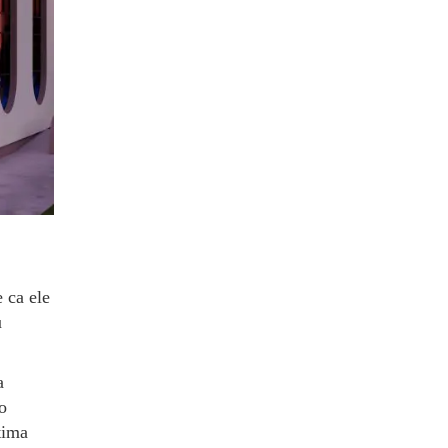
e ca ele
u
a
o
tima