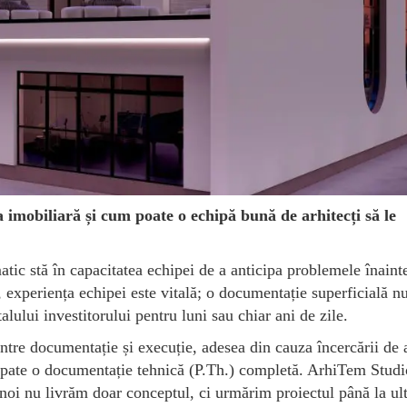
 imobiliară și cum poate o echipă bună de arhitecți să le
atic stă în capacitatea echipei de a anticipa problemele înaint
, experiența echipei este vitală; o documentație superficială n
lului investitorului pentru luni sau chiar ani de zile.
intre documentație și execuție, adesea din cauza încercării de 
 spate o documentație tehnică (P.Th.) completă. ArhiTem Studi
: noi nu livrăm doar conceptul, ci urmărim proiectul până la ul