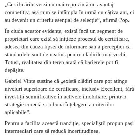
„Certificările verzi nu mai reprezintă un avantaj
competitiv, așa cum se întâmpla în urmă cu câțiva ani, ci
au devenit un criteriu esențial de selecție”, afirmă Pop.
În ciuda acestor evidențe, există încă un segment de
proprietari care ezită să inițieze procesul de certificare,
adesea din cauza lipsei de informare sau a percepției că
standardele sunt de neatins pentru clădirile mai vechi.
Totuși, realitatea din teren arată că barierele pot fi
depășite.
Gabriel Vinte susține că „există clădiri care pot atinge
niveluri superioare de certificare, inclusiv Excellent, fără
investiții semnificative în activele imobiliare, printr-o
strategie corectă și o bună înțelegere a criteriilor
aplicabile”.
Pentru a facilita această tranziție, specialiștii propun pași
intermediari care să reducă incertitudinea.