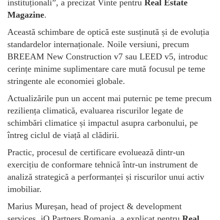
instituționali”, a precizat Vinte pentru
Real Estate
Magazine
.
Această schimbare de optică este susținută și de evoluția
standardelor internaționale. Noile versiuni, precum
BREEAM New Construction v7 sau LEED v5, introduc
cerințe minime suplimentare care mută focusul pe teme
stringente ale economiei globale.
Actualizările pun un accent mai puternic pe teme precum
reziliența climatică, evaluarea riscurilor legate de
schimbări climatice și impactul asupra carbonului, pe
întreg ciclul de viață al clădirii.
Practic, procesul de certificare evoluează dintr-un
exercițiu de conformare tehnică într-un instrument de
analiză strategică a performanței și riscurilor unui activ
imobiliar.
Marius Mureșan, head of project & development
services, iO Partners Romania, a explicat pentru
Real