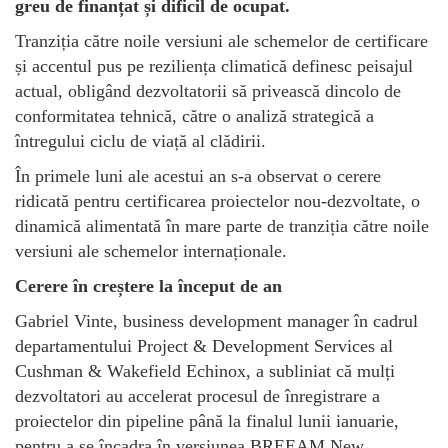
greu de finanțat și dificil de ocupat.
Tranziția către noile versiuni ale schemelor de certificare
și accentul pus pe reziliența climatică definesc peisajul
actual, obligând dezvoltatorii să privească dincolo de
conformitatea tehnică, către o analiză strategică a
întregului ciclu de viață al clădirii.
În primele luni ale acestui an s-a observat o cerere
ridicată pentru certificarea proiectelor nou-dezvoltate, o
dinamică alimentată în mare parte de tranziția către noile
versiuni ale schemelor internaționale.
Cerere în creștere la început de an
Gabriel Vinte, business development manager în cadrul
departamentului Project & Development Services al
Cushman & Wakefield Echinox, a subliniat că mulți
dezvoltatori au accelerat procesul de înregistrare a
proiectelor din pipeline până la finalul lunii ianuarie,
pentru a se încadra în versiunea BREEAM New