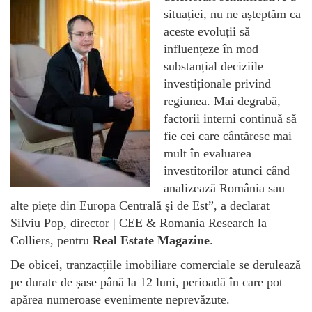
situației, nu ne așteptăm ca
aceste evoluții să
influențeze în mod
substanțial deciziile
investiționale privind
regiunea. Mai degrabă,
factorii interni continuă să
fie cei care cântăresc mai
mult în evaluarea
investitorilor atunci când
analizează România sau
alte piețe din Europa Centrală și de Est”, a declarat
Silviu Pop, director | CEE & Romania Research la
Colliers, pentru
Real Estate Magazine
.
De obicei, tranzacțiile imobiliare comerciale se derulează
pe durate de șase până la 12 luni, perioadă în care pot
apărea numeroase evenimente neprevăzute.