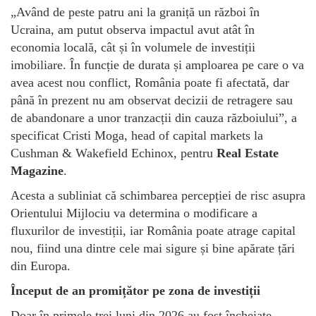
„Având de peste patru ani la graniță un război în
Ucraina, am putut observa impactul avut atât în
economia locală, cât și în volumele de investiții
imobiliare. În funcție de durata și amploarea pe care o va
avea acest nou conflict, România poate fi afectată, dar
până în prezent nu am observat decizii de retragere sau
de abandonare a unor tranzacții din cauza războiului”, a
specificat Cristi Moga, head of capital markets la
Cushman & Wakefield Echinox, pentru
Real Estate
Magazine
.
Acesta a subliniat că schimbarea percepției de risc asupra
Orientului Mijlociu va determina o modificare a
fluxurilor de investiții, iar România poate atrage capital
nou, fiind una dintre cele mai sigure și bine apărate țări
din Europa.
Început de an promițător pe zona de investiții
Doar în primele trei luni din 2026 au fost încheiate