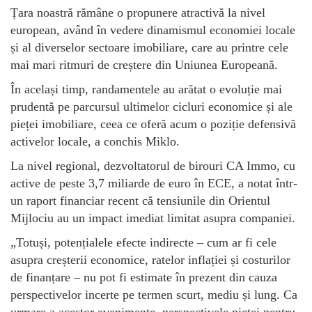
Țara noastră rămâne o propunere atractivă la nivel
european, având în vedere dinamismul economiei locale
și al diverselor sectoare imobiliare, care au printre cele
mai mari ritmuri de creștere din Uniunea Europeană.
În același timp, randamentele au arătat o evoluție mai
prudentă pe parcursul ultimelor cicluri economice și ale
pieței imobiliare, ceea ce oferă acum o poziție defensivă
activelor locale, a conchis Miklo.
La nivel regional, dezvoltatorul de birouri CA Immo, cu
active de peste 3,7 miliarde de euro în ECE, a notat într-
un raport financiar recent că tensiunile din Orientul
Mijlociu au un impact imediat limitat asupra companiei.
„Totuși, potențialele efecte indirecte – cum ar fi cele
asupra creșterii economice, ratelor inflației și costurilor
de finanțare – nu pot fi estimate în prezent din cauza
perspectivelor incerte pe termen scurt, mediu și lung. Ca