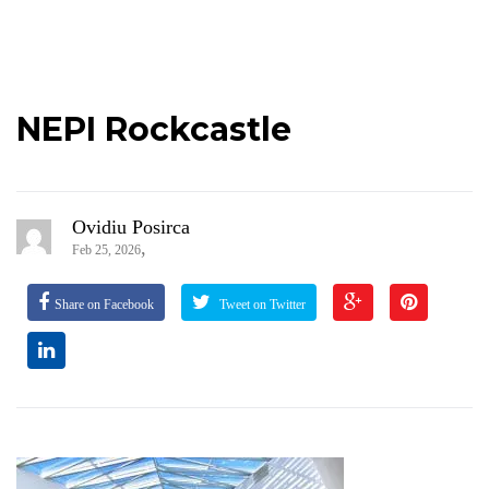
NEPI Rockcastle
Ovidiu Posirca
,
Feb 25, 2026
Share on Facebook
Tweet on Twitter