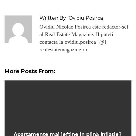
Written By
Ovidiu Posirca
Ovidiu Nicolae Posirca este redactor-sef
al Real Estate Magazine. Il puteti
contacta la ovidiu.posirca [@]
realestatemagazine.ro
More Posts From:
Apartamente mai ieftine în plină inflație?