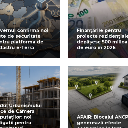
vernul confirmă noi
Finanțările pentru
ste de securitate
proiecte rezidențial
ntru platforma de
depășesc 500 milio
dastru e-Terra
de euro în 2026
dul Urbanismului
ece de Camera
putaților: noi
APAIR: Blocajul ANCP
ligații pentru
generează efecte