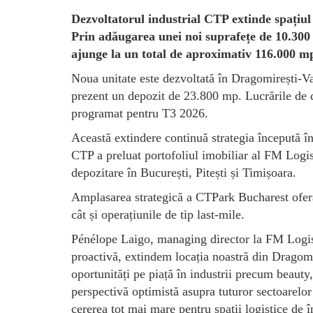
Dezvoltatorul industrial CTP extinde spați
Prin adăugarea unei noi suprafețe de 10.300
ajunge la un total de aproximativ 116.000 m
Noua unitate este dezvoltată în Dragomirești-Va
prezent un depozit de 23.800 mp. Lucrările de co
programat pentru T3 2026.
Această extindere continuă strategia începută în
CTP a preluat portofoliul imobiliar al FM Logi
depozitare în București, Pitești și Timișoara.
Amplasarea strategică a CTPark Bucharest oferă a
cât și operațiunile de tip last-mile.
Pénélope Laigo, managing director la FM Logist
proactivă, extindem locația noastră din Dragomire
oportunități pe piață în industrii precum beaut
perspectivă optimistă asupra tuturor sectoarelor
cererea tot mai mare pentru spații logistice de în