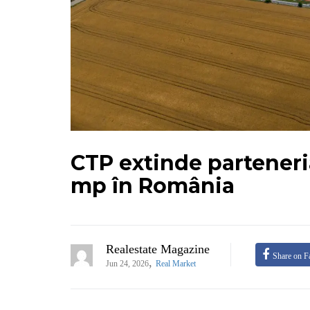
CTP extinde parteneria
mp în România
Realestate Magazine
Share on F
,
Jun 24, 2026
Real Market