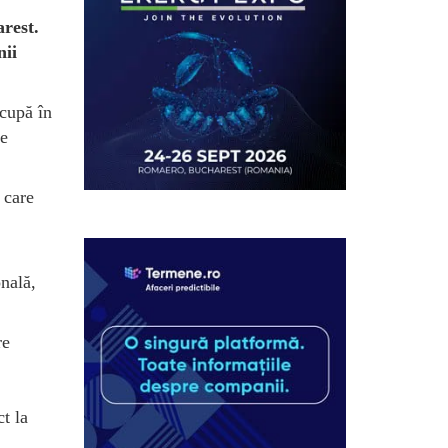
rest.
nii
ocupă în
te
 care
onală,
re
t la