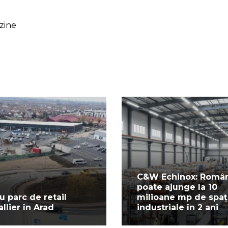
zine
C&W Echinox: Româ
poate ajunge la 10
u parc de retail
milioane mp de spaț
allier în Arad
industriale în 2 ani