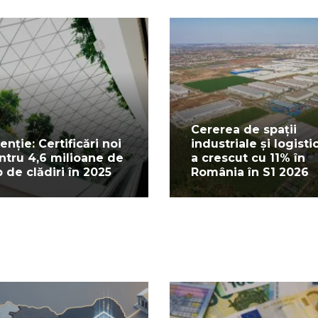
Cererea de spații
enție: Certificări noi
industriale și logisti
ntru 4,6 milioane de
a crescut cu 11% în
 de clădiri în 2025
România în S1 2026