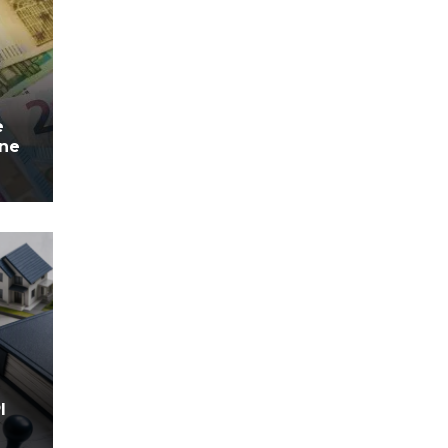
e
ane
I