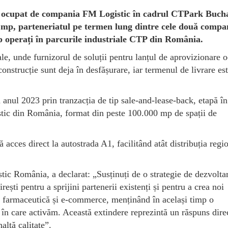
ul ocupat de compania FM Logistic în cadrul CTPark Bucha
 mp, parteneriatul pe termen lung dintre cele două compa
p operați în parcurile industriale CTP din România.
le, unde furnizorul de soluții pentru lanțul de aprovizionare 
nstrucție sunt deja în desfășurare, iar termenul de livrare es
 anul 2023 prin tranzacția de tip sale-and-lease-back, etapă în
stic din România, format din peste 100.000 mp de spații de
cces direct la autostrada A1, facilitând atât distribuția regi
ic România, a declarat: „Susținuți de o strategie de dezvolta
ști pentru a sprijini partenerii existenți și pentru a crea noi
y, farmaceutică și e-commerce, menținând în același timp o
 în care activăm. Această extindere reprezintă un răspuns direc
altă calitate”.