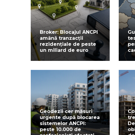
Broker: Blocajul ANCPI
Gu
amână tranzacții
te
rezidențiale de peste
pe
un miliard de euro
ca
Geodezii cer măsuri
Co
urgente după blocarea
tr
sistemelor ANCPI:
De
peste 10.000 de
ob