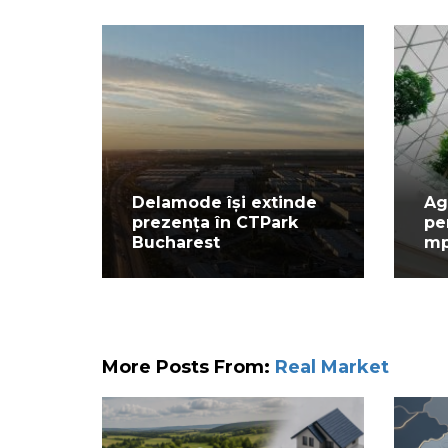
Delamode își extinde
Ag
prezența în CTPark
pe
Bucharest
mp
More Posts From:
Real Market