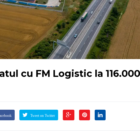
tul cu FM Logistic la 116.00
acebook
Tweet on Twitter