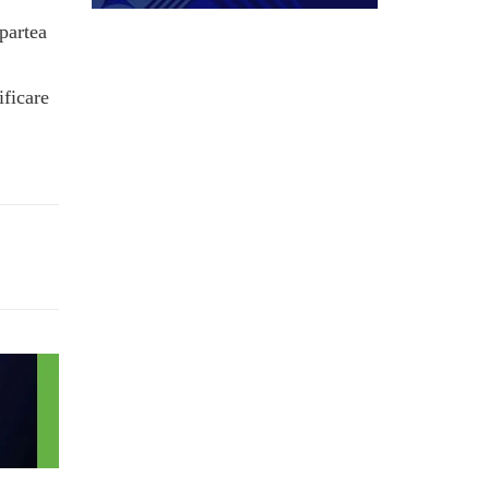
 partea
ificare