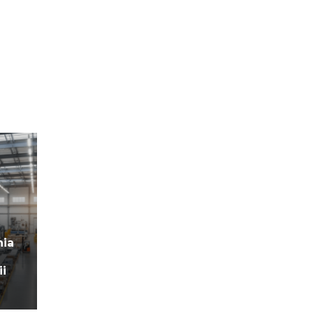
nia
ii