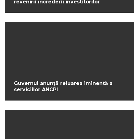
revenirii încrederii investitorilor
Guvernul anunță reluarea iminentă a
serviciilor ANCPI