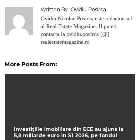
Written By
Ovidiu Posirca
Ovidiu Nicolae Posirca este redactor-sef
al Real Estate Magazine. Il puteti
contacta la ovidiu.posirca [@]
realestatemagazine.ro
More Posts From:
Investițiile imobiliare din ECE au ajuns la
5,8 miliarde euro în S1 2026, pe fondul