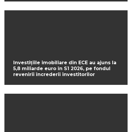
Investițiile imobiliare din ECE au ajuns la
5,8 miliarde euro în S1 2026, pe fondul
revenirii încrederii investitorilor