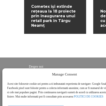
Cometex își extinde
rețeaua la 18 proiecte
No
prin inaugurarea unui
de
retail park în Târgu
cu
Neamț
ac
Despre noi
Contact
Manage Consent
POLITICĂ DE CONFIDENȚIALITATE
Acest site foloseste cookie-uri pentru a-ti imbunatati experienta de navigare. Google Anal
Politica de cookies
Facebook pixel sunt folosite pentru a colecta informatii anonime, cum ar fi numarul de vizi
si cele mai populare pagini. Prin continuarea navigarii sunteti de acord cu utilizarea acestu
fisiere. Mai multe informatii pot fi consultate prin accesarea
POLITICI DE COOKIES