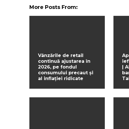
More Posts From:
Vânzările de retail
Ap
continuă ajustarea în
ief
2026, pe fondul
| 
consumului precaut și
ba
al inflației ridicate
Ta