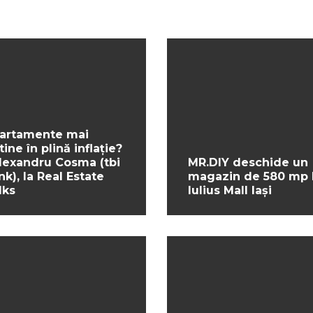
artamente mai
tine în plină inflație?
Alexandru Cosma (tbi
MR.DIY deschide un
nk), la Real Estate
magazin de 580 mp 
lks
Iulius Mall Iași