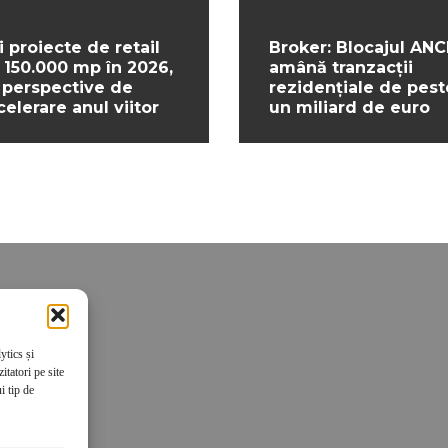
i proiecte de retail
Broker: Blocajul ANC
 150.000 mp în 2026,
amână tranzacții
 perspective de
rezidențiale de pest
celerare anul viitor
un miliard de euro
ytics și
tatori pe site
i tip de