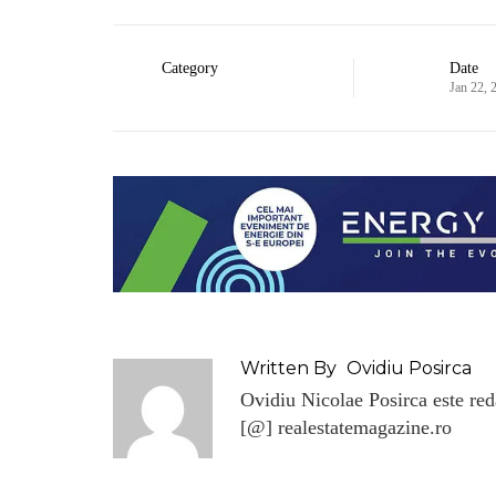
Category
Date
Jan 22, 
Written By
Ovidiu Posirca
Ovidiu Nicolae Posirca este reda
[@] realestatemagazine.ro