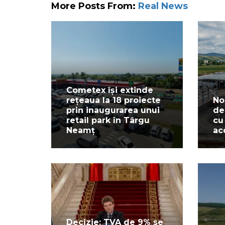
More Posts From:
Real News
Cometex își extinde
rețeaua la 18 proiecte
No
prin inaugurarea unui
de
retail park în Târgu
cu
Neamț
ac
Decizie: TVA de 9% se