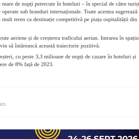
 mare de nopți petrecute în hoteluri – în special de către turișt
ere operate sub branduri internaționale. Toate acestea sugerează
 mult teren ca destinație competitivă pe piața ospitalității di
ute aeriene și de creșterea traficului aerian. Intrarea în spațiu
in să întărească această traiectorie pozitivă.
eșteri, cu peste 3,3 milioane de nopți de cazare în hoteluri și
ștere de 8% față de 2023.
2025