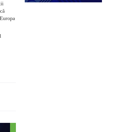
ii
 că
n Europa
l