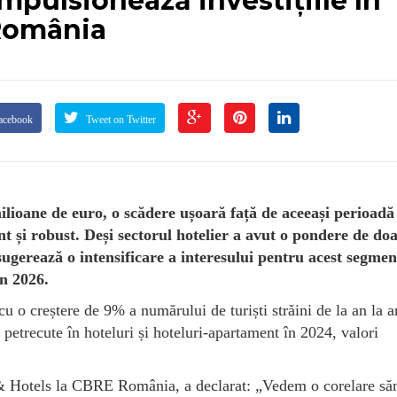
mpulsionează investițiile în
 România
acebook
Tweet on Twitter
 milioane de euro, o scădere ușoară față de aceeași perioadă
t și robust. Deși sectorul hotelier a avut o pondere de d
ă sugerează o intensificare a interesului pentru acest segmen
în 2026.
 cu o creștere de 9% a numărului de turiști străini de la an la a
 petrecute în hoteluri și hoteluri-apartament în 2024, valori
 & Hotels la CBRE România, a declarat: „Vedem o corelare să