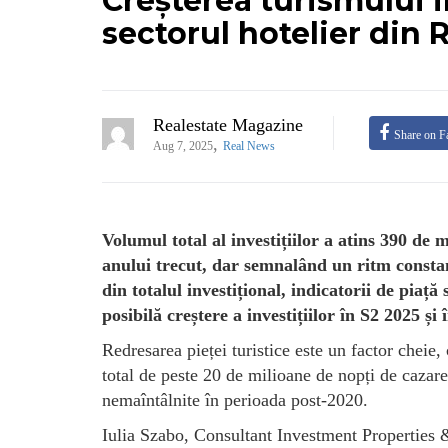
Creșterea turismului i
sectorul hotelier din
Realestate Magazine
Share on F
,
Aug 7, 2025
Real News
Volumul total al investițiilor a atins 390 de
anului trecut, dar semnalând un ritm constan
din totalul investițional, indicatorii de piaț
posibilă creștere a investițiilor în S2 2025 și 
Redresarea pieței turistice este un factor cheie,
total de peste 20 de milioane de nopți de cazare
nemaîntâlnite în perioada post-2020.
Iulia Szabo, Consultant Investment Properties