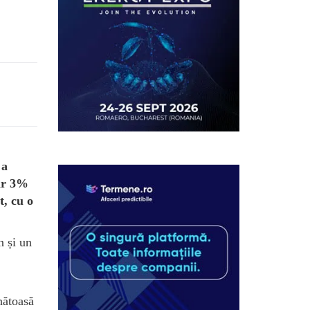
 a
oar 3%
t, cu o
n și un
nătoasă