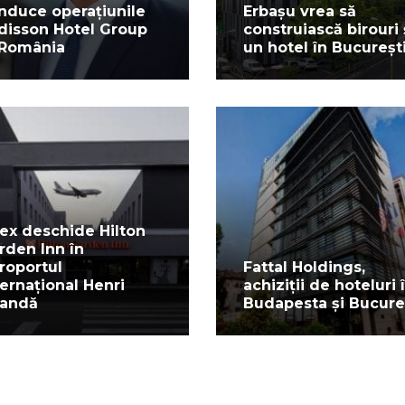
nduce operațiunile
Erbașu vrea să
disson Hotel Group
construiască birouri 
 România
un hotel în Bucureșt
ex deschide Hilton
rden Inn în
roportul
Fattal Holdings,
ternațional Henri
achiziții de hoteluri 
andă
Budapesta și Bucure