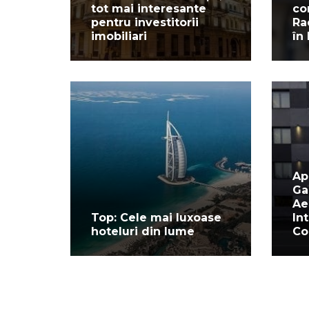
tot mai interesante
co
pentru investitorii
Ra
imobiliari
în
Ap
Ga
Ae
Top: Cele mai luxoase
In
hoteluri din lume
Co