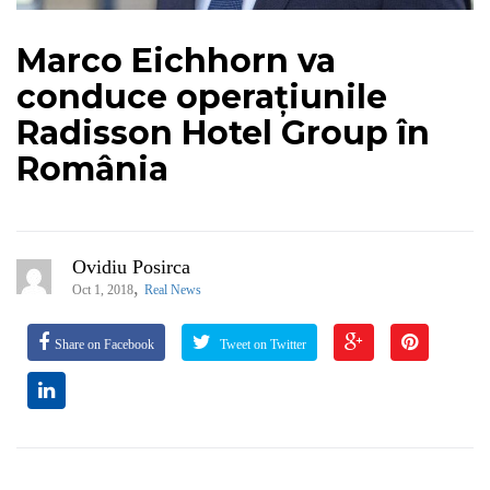
Marco Eichhorn va
conduce operațiunile
Radisson Hotel Group în
România
Ovidiu Posirca
,
Oct 1, 2018
Real News
Share on Facebook
Tweet on Twitter