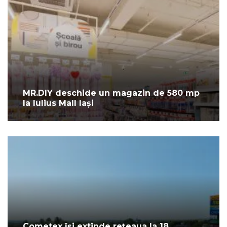
MR.DIY deschide un magazin de 580 mp
la Iulius Mall Iași
Cometex își extinde rețeaua la 18