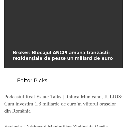
Broker: Blocajul ANCPI amână tranzacții
rezidențiale de peste un miliard de euro
Editor Picks
Podcastul Real Estate Talks | Raluca Munteanu, IULIUS:
Cum investim 1,3 miliarde de euro în viitorul orașelor
din România
Exclusiv | Arhitectul Maximilian Zielinski: Marile