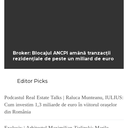
Broker: Blocajul ANCPI amână tranzacții
rezidențiale de peste un miliard de euro
Editor Picks
Podcastul Real Estate Talks | Raluca Munteanu, IULIUS:
Cum investim 1,3 miliarde de euro în viitorul orașelor
din România
Exclusiv | Arhitectul Maximilian Zielinski: Marile