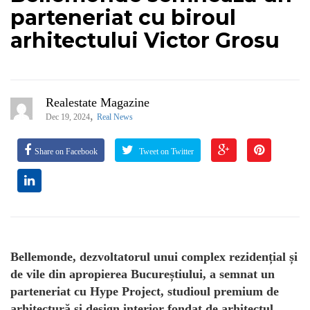
parteneriat cu biroul
arhitectului Victor Grosu
Realestate Magazine
,
Dec 19, 2024
Real News
Share on Facebook
Tweet on Twitter
Bellemonde, dezvoltatorul unui complex rezidențial și
de vile din apropierea Bucureștiului, a semnat un
parteneriat cu Hype Project, studioul premium de
arhitectură și design interior fondat de arhitectul