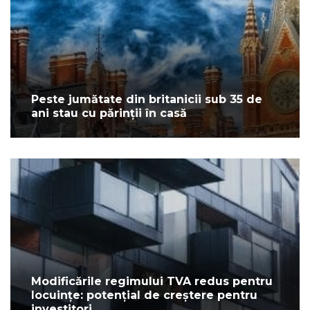
Peste jumătate din britanicii sub 35 de
ani stau cu părinții în casă
Modificările regimului TVA redus pentru
locuințe: potențial de creștere pentru
investitori