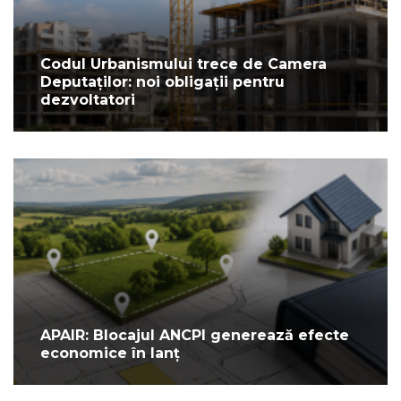
Codul Urbanismului trece de Camera
Deputaților: noi obligații pentru
dezvoltatori
APAIR: Blocajul ANCPI generează efecte
economice în lanț