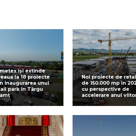
metex își extinde
țeaua la 18 proiecte
Noi proiecte de retai
in inaugurarea unui
de 150.000 mp în 20
tail park în Târgu
cu perspective de
amț
accelerare anul viito