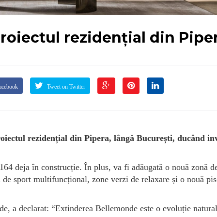
oiectul rezidențial din Pipe
acebook
Tweet on Twitter
oiectul rezidențial din Pipera, lângă București, ducând inv
.
64 deja în construcție. În plus, va fi adăugată o nouă zonă d
de sport multifuncțional, zone verzi de relaxare și o nouă pis
de, a declarat: “Extinderea Bellemonde este o evoluție natura