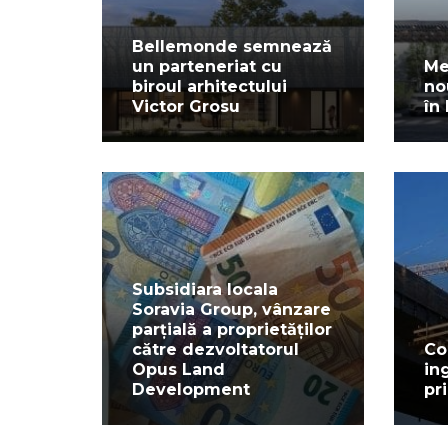
Bellemonde semnează
un parteneriat cu
Me
biroul arhitectului
no
Victor Grosu
în
Subsidiara locala
Soravia Group, vânzare
parțială a proprietăților
către dezvoltatorul
Co
Opus Land
in
Development
pr