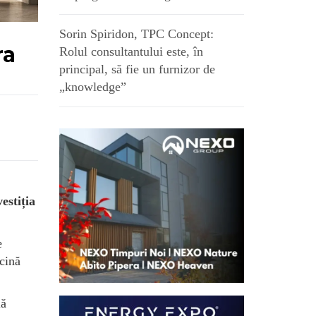
Sorin Spiridon, TPC Concept:
ra
Rolul consultantului este, în
principal, să fie un furnizor de
„knowledge”
estiția
e
cină
lă