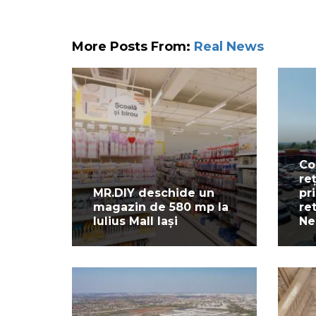
More Posts From:
Real News
Co
re
MR.DIY deschide un
pr
magazin de 580 mp la
re
Iulius Mall Iași
Ne