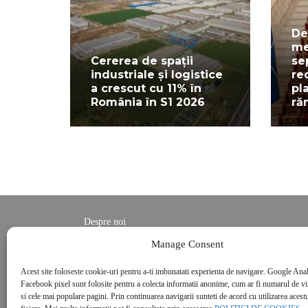
De
me
Cererea de spații
se
industriale și logistice
re
a crescut cu 11% în
pl
România în S1 2026
ră
Despre noi
Contact
Manage Consent
POLITICĂ DE CONFIDENȚIALITATE
Acest site foloseste cookie-uri pentru a-ti imbunatati experienta de navigare. Google Anal
Politica de cookies
Facebook pixel sunt folosite pentru a colecta informatii anonime, cum ar fi numarul de vizi
si cele mai populare pagini. Prin continuarea navigarii sunteti de acord cu utilizarea acestu