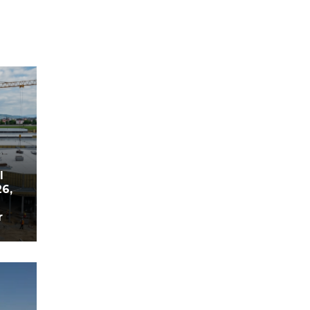
l
26,
r