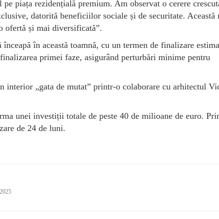
ul pe piața rezidențială premium. Am observat o cerere crescut
xclusive, datorită beneficiilor sociale și de securitate. Această
 ofertă și mai diversificată”.
 înceapă în această toamnă, cu un termen de finalizare estima
 finalizarea primei faze, asigurând perturbări minime pentru
n interior „gata de mutat” printr-o colaborare cu arhitectul Vi
a unei investiții totale de peste 40 de milioane de euro. Pr
zare de 24 de luni.
 2025