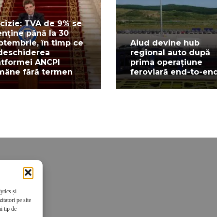
cizie: TVA de 9% se
nține până la 30
ptembrie, în timp ce
Aiud devine hub
deschiderea
regional auto după
atformei ANCPI
prima operațiune
mâne fără termen
feroviară end-to-en
ytics și
tatori pe site
i tip de