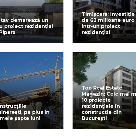
Timișoara: Investiție
tav demarează un
de 62 milioane euro
u proiect rezidențial
într-un proiect
 Pipera
rezidențial
Top Real Estate
Magazin: Cele mai m
10 proiecte
nstrucțiile
rezidențiale în
ginerești, pe plus în
construcție din
imele șapte luni
București