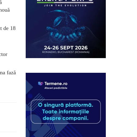
ă
 nouă
t de 18
ctor
ima fază