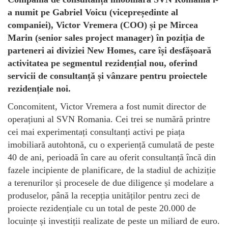
a numit pe Gabriel Voicu (vicepreședinte al
companiei), Victor Vremera (COO) și pe Mircea
Marin (senior sales project manager) în poziția de
parteneri ai diviziei New Homes, care își desfășoară
activitatea pe segmentul rezidențial nou, oferind
servicii de consultanță și vânzare pentru proiectele
rezidențiale noi.
Concomitent, Victor Vremera a fost numit director de
operațiuni al SVN Romania. Cei trei se numără printre
cei mai experimentați consultanți activi pe piața
imobiliară autohtonă, cu o experiență cumulată de peste
40 de ani, perioadă în care au oferit consultanță încă din
fazele incipiente de planificare, de la stadiul de achiziție
a terenurilor și procesele de due diligence și modelare a
produselor, până la recepția unităților pentru zeci de
proiecte rezidențiale cu un total de peste 20.000 de
locuințe și investiții realizate de peste un miliard de euro.