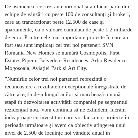
De asemenea, cei trei au coordonat și au făcut parte din
echipe de vânzări cu peste 100 de consultanți și brokeri,
care au tranzacționat peste 12.500 de case și
apartamente, cu o valoare cumulată de peste 1,2 miliarde
de euro. Printre cele mai importante proiecte în care au
fost sau sunt implicați cei trei noi parteneri SVN
Romania New Homes se numără Cosmopolis, First
Estates Pipera, Belvedere Residences, Arbo Residence
Mogoșoaia, Aviației Park și Art City.
”Numirile celor trei noi parteneri reprezintă o
recunoaștere a rezultatelor excepționale înregistrate de
către aceștia de-a lungul anilor și marchează o nouă
etapă în dezvoltarea activității companiei pe segmentul
rezidențial nou. Vom continua să ne extindem, lucrăm
îndeaproape cu investitori care vor lansa noi proiecte în
perioada următoare și avem ca obiectiv atingerea unui
nivel de 2.500 de locuințe noi vândute anual în