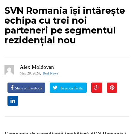
SVN Romania își întărește
echipa cu trei noi
parteneri pe segmentul
rezidențial nou
Alex Moldovan
,
May 29, 2024
Real News
Share on Facebook
Tweet on Twitter
Compania de consultanță imobiliară SVN Romania i-