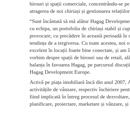
birouri și spații comerciale, concentrându-se pe
atragerea de noi chiriași și gestionarea relațiilor
“Sunt încântată să mă alătur Hagag Developmen
cu echipa, un portofoliu de chiriași stabil și c
provocare, cu precădere în această perioadă în c
tendința de a tergiversa. Cu toate acestea, noi 
excelent în locații foarte bine conectate, și am î
vorbim despre spații de birouri sau de retail, ală
balanța în favoarea Hagag, pe parcursul discuți
Hagag Development Europe.
Activă pe piața imobiliară încă din anul 2007,
activitățile de vânzare, respectiv închiriere pen
fiind implicată în întreg procesul de dezvoltare,
planificare, proiectare, marketare și vânzare, și 