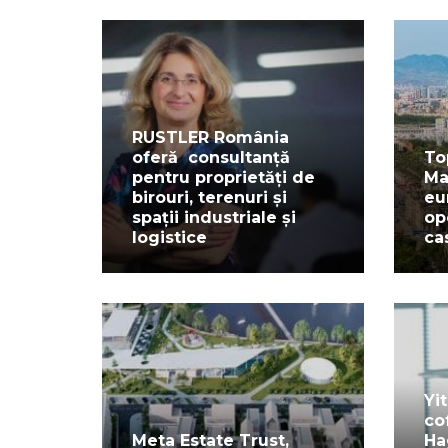
RUSTLER România
oferă consultanță
To
pentru proprietăți de
Ma
birouri, terenuri și
eu
spații industriale și
op
logistice
ca
Yi
co
Meta Estate Trust,
Ha