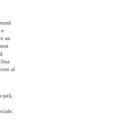
reună
 o
re au
ment
că
clina
ctor al
 țară,
rciale.