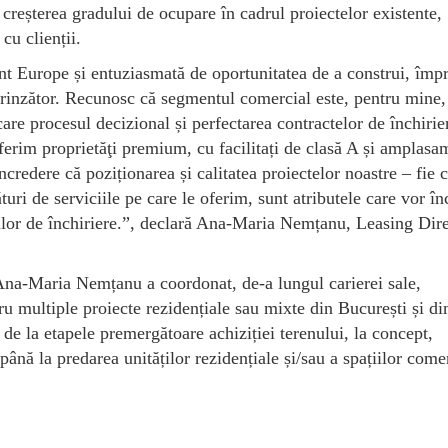
 creșterea gradului de ocupare în cadrul proiectelor existente,
 cu clienții.
t Europe și entuziasmată de oportunitatea de a construi, împ
uprinzător. Recunosc că segmentul comercial este, pentru mine,
are procesul decizional și perfectarea contractelor de închirie
oferim proprietăţi premium, cu facilitați de clasă A și amplasa
ncredere că poziționarea și calitatea proiectelor noastre – fie 
turi de serviciile pe care le oferim, sunt atributele care vor în
ilor de închiriere.”, declară Ana-Maria Nemțanu, Leasing Dire
 Ana-Maria Nemțanu a coordonat, de-a lungul carierei sale,
tru multiple proiecte rezidențiale sau mixte din București și din
 de la etapele premergătoare achiziției terenului, la concept,
până la predarea unităților rezidențiale și/sau a spațiilor come