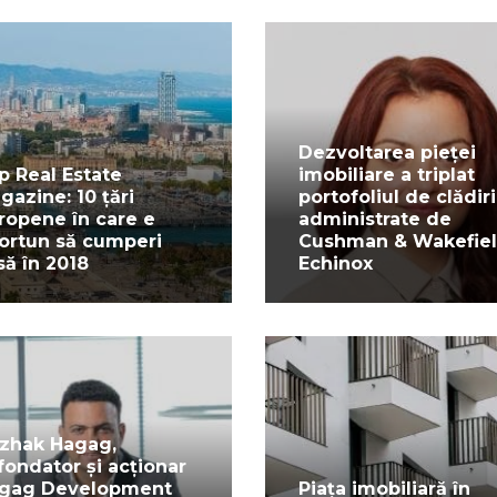
Dezvoltarea pieței
p Real Estate
imobiliare a triplat
gazine: 10 țări
portofoliul de clădiri
ropene în care e
administrate de
ortun să cumperi
Cushman & Wakefie
să în 2018
Echinox
tzhak Hagag,
fondator și acționar
gag Development
Piața imobiliară în