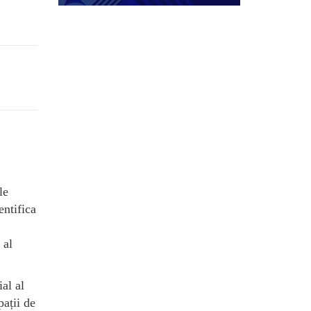
le
entifica
 al
al al
pații de