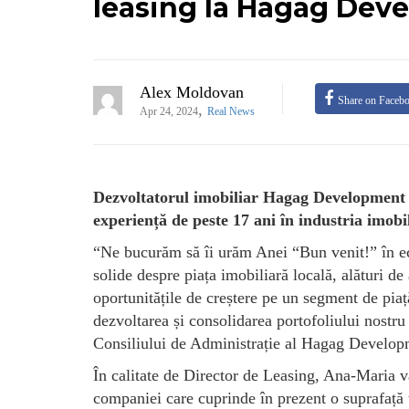
leasing la Hagag Dev
Alex Moldovan
Share on Faceb
,
Apr 24, 2024
Real News
Dezvoltatorul imobiliar Hagag Development
experiență de peste 17 ani în industria imobi
“Ne bucurăm să îi urăm Anei “Bun venit!” în ec
solide despre piața imobiliară locală, alături de a
oportunitățile de creștere pe un segment de pia
dezvoltarea și consolidarea portofoliului nostru
Consiliului de Administrație al Hagag Develo
În calitate de Director de Leasing, Ana-Maria va
companiei care cuprinde în prezent o suprafață t