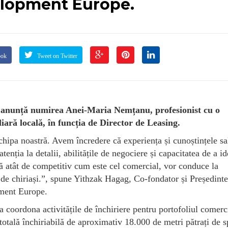
elopment Europe.
ook
Tweet on Twitter
 anunță numirea Anei-Maria Nemțanu, profesionist cu o
liară locală, în funcția de Director de Leasing.
hipa noastră. Avem încredere că experiența și cunoștințele sa
tenția la detalii, abilitățile de negociere și capacitatea de a id
ță atât de competitiv cum este cel comercial, vor conduce la
 de chiriași.”, spune Yithzak Hagag, Co-fondator și Președinte
pment Europe.
 coordona activitățile de închiriere pentru portofoliul comerci
otală închiriabilă de aproximativ 18.000 de metri pătrați de s