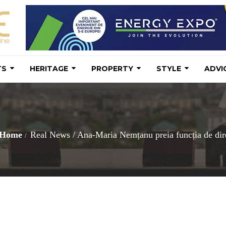
TS
HERITAGE
PROPERTY
STYLE
ADVI
Home
Real News
/
Ana-Maria Nemțanu preia funcția de dir