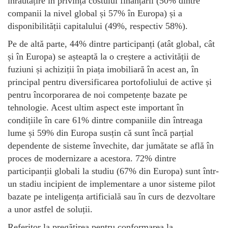
înrăutățire în privința costului finanțării (50% dintre
companii la nivel global și 57% în Europa) și a
disponibilității capitalului (49%, respectiv 58%).
Pe de altă parte, 44% dintre participanți (atât global, cât
și în Europa) se așteaptă la o creștere a activității de
fuziuni și achiziții în piața imobiliară în acest an, în
principal pentru diversificarea portofoliului de active și
pentru încorporarea de noi competențe bazate pe
tehnologie. Acest ultim aspect este important în
condițiile în care 61% dintre companiile din întreaga
lume și 59% din Europa susțin că sunt încă parțial
dependente de sisteme învechite, dar jumătate se află în
proces de modernizare a acestora. 72% dintre
participanții globali la studiu (67% din Europa) sunt într-
un stadiu incipient de implementare a unor sisteme pilot
bazate pe inteligența artificială sau în curs de dezvoltare
a unor astfel de soluții.
Referitor la pregătirea pentru conformarea la