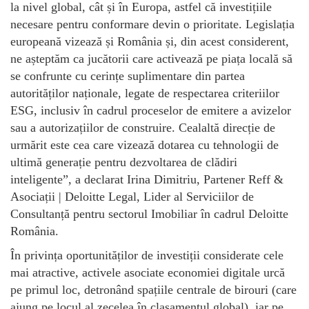
la nivel global, cât și în Europa, astfel că investițiile
necesare pentru conformare devin o prioritate. Legislația
europeană vizează și România și, din acest considerent,
ne așteptăm ca jucătorii care activează pe piața locală să
se confrunte cu cerințe suplimentare din partea
autorităților naționale, legate de respectarea criteriilor
ESG, inclusiv în cadrul proceselor de emitere a avizelor
sau a autorizațiilor de construire. Cealaltă direcție de
urmărit este cea care vizează dotarea cu tehnologii de
ultimă generație pentru dezvoltarea de clădiri
inteligente”, a declarat Irina Dimitriu, Partener Reff &
Asociații | Deloitte Legal, Lider al Serviciilor de
Consultanță pentru sectorul Imobiliar în cadrul Deloitte
România.
În privința oportunităților de investiții considerate cele
mai atractive, activele asociate economiei digitale urcă
pe primul loc, detronând spațiile centrale de birouri (care
ajung pe locul al zecelea în clasamentul global), iar pe