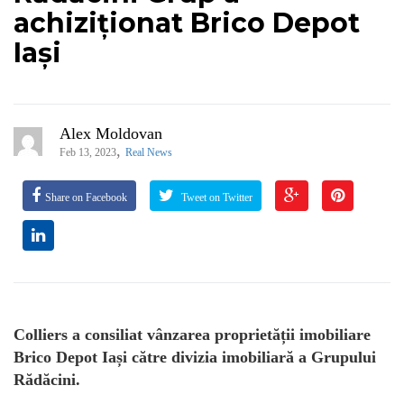
achiziționat Brico Depot
Iași
Alex Moldovan
,
Feb 13, 2023
Real News
Share on Facebook
Tweet on Twitter
Colliers a consiliat vânzarea proprietății imobiliare
Brico Depot Iași către divizia imobiliară a Grupului
Rădăcini.