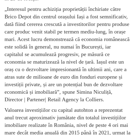
„Interesul pentru achiziția proprietății închiriate către
Brico Depot din centrul orașului Iași a fost semnificativ,
dată fiind cererea crescută a investitorilor pentru produse
care produc venit stabil pe termen mediu-lung, în orașe
mari. Acest lucru demonstrează că economia românească
este solidă în general, nu numai în București, iar
capitalul se acumulează progresiv, pe măsură ce
economia se maturizează la nivel de țară. Iașul este un
oraș cu o dezvoltare impresionantă în ultimii ani, care a
atras sute de milioane de euro din fonduri europene și
investiții private, și are un potențial bun de dezvoltare
economică și imobiliară”, spune Simina Niculiță,
Director | Partener| Retail Agency la Colliers.
Valoarea investițiilor cu capital autohton a reprezentat
anul trecut aproximativ jumătate din totalul investițiilor
imobiliare realizate în România, nivel de peste 4 ori mai
mare decât media anuală din 2015 până în 2021, urmat la