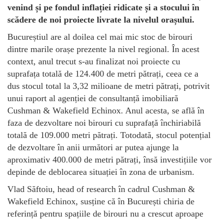
venind și pe fondul inflației ridicate și a stocului în
scădere de noi proiecte livrate la nivelul orașului.
Bucureștiul are al doilea cel mai mic stoc de birouri
dintre marile orașe prezente la nivel regional. În acest
context, anul trecut s-au finalizat noi proiecte cu
suprafața totală de 124.400 de metri pătrați, ceea ce a
dus stocul total la 3,32 milioane de metri pătrați, potrivit
unui raport al agenției de consultanță imobiliară
Cushman & Wakefield Echinox. Anul acesta, se află în
faza de dezvoltare noi birouri cu suprafață închiriabilă
totală de 109.000 metri pătrați. Totodată, stocul potențial
de dezvoltare în anii următori ar putea ajunge la
aproximativ 400.000 de metri pătrați, însă investițiile vor
depinde de deblocarea situației în zona de urbanism.
Vlad Săftoiu, head of research în cadrul Cushman &
Wakefield Echinox, susține că în București chiria de
referință pentru spațiile de birouri nu a crescut aproape