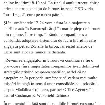
de loc în ultimii 8-10 ani. La finalul anului trecut, chiria
prime pentru un spațiu de birouri în zona CBD varia
între 19 și 21 euro pe metru pătrat.
Și în următoarele 12-24 vom asista la o majorare a
chiriilor atât în București cât și în marile piețe de birouri
din regiune. Între timp, în rândul companiilor s-a
consolidat adoptarea sistemului de lucru hibrid în care
angajații petrec 2-3 zile la birou, iar restul zilelor de
lucru sunt alocate muncii la distanță.
„Revenirea angajaților în birouri va continua să fie o
provocare, însă majoritatea companiilor și-au definitivat
strategiile privind ocuparea spațiilor, astfel că ne
așteptăm ca în perioada următoare să vedem mai multe
mișcări în piață în sensul unor consolidări sau relocări”,
a spus Mădălina Cojocaru, partner Office Agency în
cadrul Cushman & Wakefield Echinox.
În momentul de față sunt disponibile birouri cu suprafața