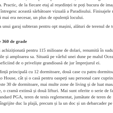
a. Practic, de la fiecare etaj al reședinței te poți bucura de im
ă întregesc această sărbătoare vizuală a Paradisului. Finisajele 
ă mai era necesar, un plus de opulență locului.
a unui garaj subteran pentru opt mașini, alături de terenul de t
e 360 de grade
i achiziționată pentru 115 milioane de dolari, renumită în sudu
ățile și amploarea sa. Situată pe vârful unei dune pe malul Oce
neficiind de o priveliște grandioasă de jur împrejurul ei.
dință principală cu 12 dormitoare, două case cu patru dormito
o House, cât și o casă pentru oaspeți sau personal care cupri
peste 30 de dormitoare, mai multe zone de living și de luat mas
 o cramă extinsă și două lifturi. Mai sunt oferite o serie de fac
tandard PGA, teren de tenis reglementat, jumătate de teren de
îngrijite duc la plajă, precum și la un doc și un debarcader pe