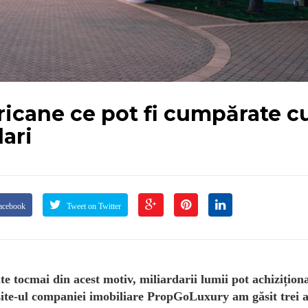
ricane ce pot fi cumpărate c
ari
acebook
Tweet on Twitter
oate tocmai din acest motiv, miliardarii lumii pot achizițio
 site-ul companiei imobiliare PropGoLuxury am găsit trei a