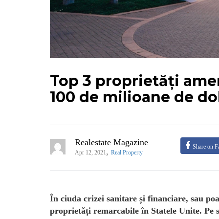
Top 3 proprietăți ame
100 de milioane de dol
Realestate Magazine
Share on F
,
Apr 12, 2021
Real Property
În ciuda crizei sanitare și financiare, sau p
proprietăți remarcabile în Statele Unite. Pe