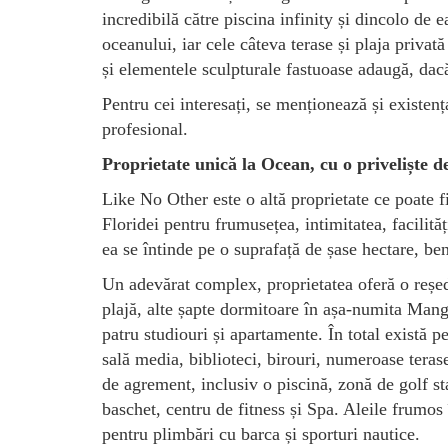
incredibilă către piscina infinity și dincolo de e
oceanului, iar cele câteva terase și plaja privat
și elementele sculpturale fastuoase adaugă, dac
Pentru cei interesați, se menționează și existenț
profesional.
Proprietate unică la Ocean, cu o priveliște d
Like No Other este o altă proprietate ce poate f
Floridei pentru frumusețea, intimitatea, facilit
ea se întinde pe o suprafață de șase hectare, be
Un adevărat complex, proprietatea oferă o reșe
plajă, alte șapte dormitoare în așa-numita Mang
patru studiouri și apartamente. În total există 
sală media, biblioteci, birouri, numeroase terase,
de agrement, inclusiv o piscină, zonă de golf s
baschet, centru de fitness și Spa. Aleile frumos 
pentru plimbări cu barca și sporturi nautice.