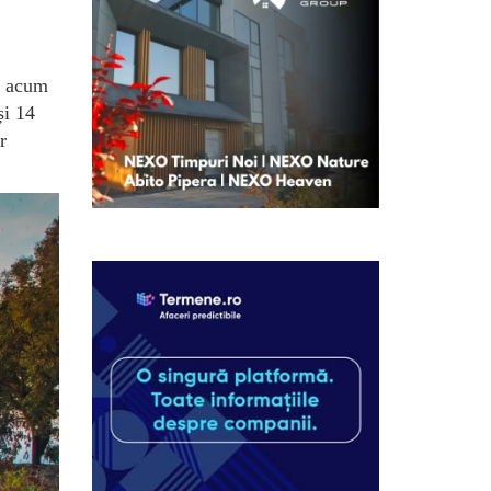
ă acum
și 14
r