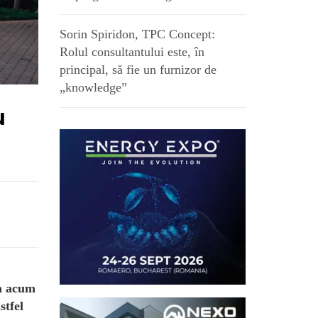
Sorin Spiridon, TPC Concept:
Rolul consultantului este, în
principal, să fie un furnizor de
„knowledge”
u
na acum
stfel