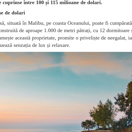
 cuprinse între 100 și 115 milioane de dolari.
e de dolari
să, situată în Malibu, pe coasta Oceanului, poate fi cumpărat
onstruită de aproape 1.000 de metri pătrați, cu 12 dormitoare 
ște această proprietate, promite o priveliște de neegalat, ia
uează senzația de lux și relaxare.