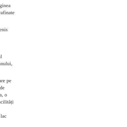
aginea
rafinate
enis
l
anului,
are pe
nde
a, o
ilități
 lac