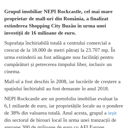
Grupul imobiliar NEPI Rockcastle, cel mai mare
proprietar de mall-uri din România, a finalizat
extinderea Shopping City Buzău în urma unei
investiții de 16 milioane de euro.
Suprafața închiriabilă totală a centrului comercial a
crescut de la 18.000 de metri pătrați la 23.707 mp. În
urma extinderii au fost adăugate nou facilități pentru
cumpărături și petrecerea timpului liber, inclusiv un
cinema.
Mall-ul a fost deschis în 2008, iar lucrările de creștere a
spațiului închiriabil au fost demarate în anul 2018.
NEPI Rockcastle are un portofoliu imobiliar evaluat la
6,1 miliarde de euro, iar proprietățile locale au o pondere
de 38% din valoarea totală. Anul acesta, grupul a
ieșit
din sectorul de birouri local în urma unei tranzacții de
aproape 300 de milioane de euro cu AFI Europe.