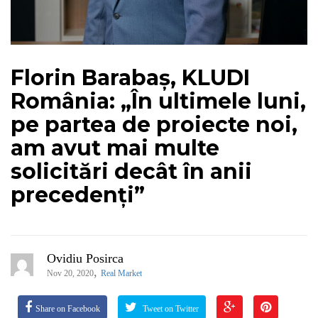
Florin Barabaș, KLUDI
România: „În ultimele luni,
pe partea de proiecte noi,
am avut mai multe
solicitări decât în anii
precedenți”
Ovidiu Posirca
,
Nov 20, 2020
Real Market
Share on Facebook
Tweet on Twitter