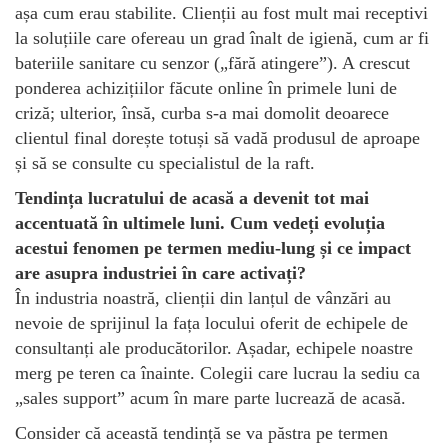
așa cum erau stabilite. Clienții au fost mult mai receptivi
la soluțiile care ofereau un grad înalt de igienă, cum ar fi
bateriile sanitare cu senzor („fără atingere”). A crescut
ponderea achizițiilor făcute online în primele luni de
criză; ulterior, însă, curba s-a mai domolit deoarece
clientul final dorește totuși să vadă produsul de aproape
și să se consulte cu specialistul de la raft.
Tendința lucratului de acasă a devenit tot mai
accentuată în ultimele luni. Cum vedeți evoluția
acestui fenomen pe termen mediu-lung și ce impact
are asupra industriei în care activați?
În industria noastră, clienții din lanțul de vânzări au
nevoie de sprijinul la fața locului oferit de echipele de
consultanți ale producătorilor. Așadar, echipele noastre
merg pe teren ca înainte. Colegii care lucrau la sediu ca
„sales support” acum în mare parte lucrează de acasă.
Consider că această tendință se va păstra pe termen