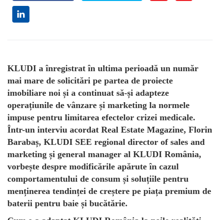
KLUDI a înregistrat în ultima perioadă un număr
mai mare de solicitări pe partea de proiecte
imobiliare noi și a continuat să-și adapteze
operațiunile de vânzare și marketing la normele
impuse pentru limitarea efectelor crizei medicale.
Într-un interviu acordat Real Estate Magazine, Florin
Barabaș, KLUDI SEE regional director of sales and
marketing și general manager al KLUDI România,
vorbește despre modificările apărute în cazul
comportamentului de consum și soluțiile pentru
menținerea tendinței de creștere pe piața premium de
baterii pentru baie și bucătărie.