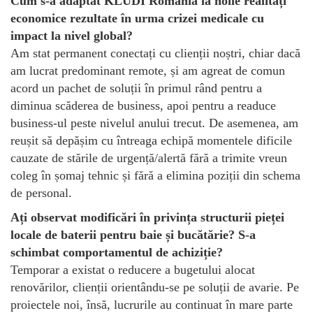
Cum s-a adaptat KLUDI România la noile realități
economice rezultate în urma crizei medicale cu
impact la nivel global?
Am stat permanent conectați cu clienții noștri, chiar dacă
am lucrat predominant remote, și am agreat de comun
acord un pachet de soluții în primul rând pentru a
diminua scăderea de business, apoi pentru a readuce
business-ul peste nivelul anului trecut. De asemenea, am
reușit să depășim cu întreaga echipă momentele dificile
cauzate de stările de urgență/alertă fără a trimite vreun
coleg în șomaj tehnic și fără a elimina poziții din schema
de personal.
Ați observat modificări în privința structurii pieței
locale de baterii pentru baie și bucătărie? S-a
schimbat comportamentul de achiziție?
Temporar a existat o reducere a bugetului alocat
renovărilor, clienții orientându-se pe soluții de avarie. Pe
proiectele noi, însă, lucrurile au continuat în mare parte