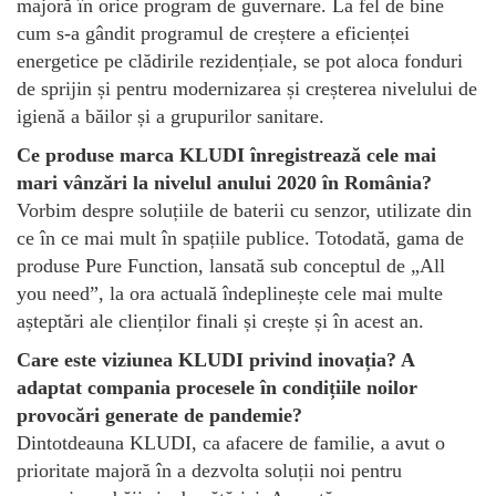
majoră în orice program de guvernare. La fel de bine
cum s-a gândit programul de creștere a eficienței
energetice pe clădirile rezidențiale, se pot aloca fonduri
de sprijin și pentru modernizarea și creșterea nivelului de
igienă a băilor și a grupurilor sanitare.
Ce produse marca KLUDI înregistrează cele mai
mari vânzări la nivelul anului 2020 în România?
Vorbim despre soluțiile de baterii cu senzor, utilizate din
ce în ce mai mult în spațiile publice. Totodată, gama de
produse Pure Function, lansată sub conceptul de „All
you need”, la ora actuală îndeplinește cele mai multe
așteptări ale clienților finali și crește și în acest an.
Care este viziunea KLUDI privind inovația? A
adaptat compania procesele în condițiile noilor
provocări generate de pandemie?
Dintotdeauna KLUDI, ca afacere de familie, a avut o
prioritate majoră în a dezvolta soluții noi pentru