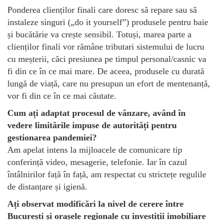
Ponderea clienților finali care doresc să repare sau să
instaleze singuri („do it yourself”) produsele pentru baie
și bucătărie va crește sensibil. Totuși, marea parte a
clienților finali vor rămâne tributari sistemului de lucru
cu meșterii, căci presiunea pe timpul personal/casnic va
fi din ce în ce mai mare. De aceea, produsele cu durată
lungă de viață, care nu presupun un efort de mentenanță,
vor fi din ce în ce mai căutate.
Cum ați adaptat procesul de vânzare, având în
vedere limitările impuse de autorități pentru
gestionarea pandemiei?
Am apelat intens la mijloacele de comunicare tip
conferință video, mesagerie, telefonie. Iar în cazul
întâlnirilor față în față, am respectat cu strictețe regulile
de distanțare și igienă.
Ați observat modificări la nivel de cerere între
București și orașele regionale cu investiții imobiliare