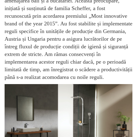
amenajarea băii și a bucătăriei. Această preocupare,
inițiată și susținută de familia Scheffer, a fost
recunoscută prin acordarea premiului „Most innovative
brand of the year 2015”. Au fost stabilite și implementate
reguli specifice în unitățile de producție din Germania,
Austria și Ungaria pentru a asigura lucrătorilor de pe
întreg fluxul de producție condiții de igienă și siguranță
extrem de stricte. Am rămas consecvenți în
implementarea acestor reguli chiar dacă, pe o perioadă
limitată de timp, am înregistrat o scădere a productivității
până s-a realizat acomodarea cu noile reguli.