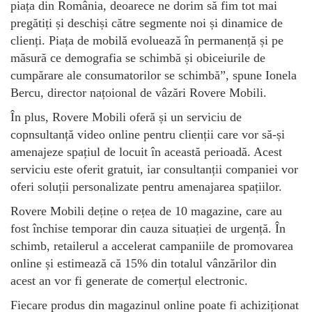
piața din România, deoarece ne dorim să fim tot mai
pregătiți și deschiși către segmente noi și dinamice de
clienți. Piața de mobilă evoluează în permanență și pe
măsură ce demografia se schimbă și obiceiurile de
cumpărare ale consumatorilor se schimbă”, spune Ionela
Bercu, director națoional de vâzări Rovere Mobili.
În plus, Rovere Mobili oferă și un serviciu de
copnsultanță video online pentru clienții care vor să-și
amenajeze spațiul de locuit în această perioadă. Acest
serviciu este oferit gratuit, iar consultanții companiei vor
oferi soluții personalizate pentru amenajarea spațiilor.
Rovere Mobili deține o rețea de 10 magazine, care au
fost închise temporar din cauza situației de urgență. În
schimb, retailerul a accelerat campaniile de promovarea
online și estimează că 15% din totalul vânzărilor din
acest an vor fi generate de comerțul electronic.
Fiecare produs din magazinul online poate fi achiziționat