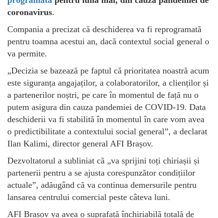
programată
pentru luna mai, din cauza pandemiei de
coronavirus
.
Compania a precizat că deschiderea va fi reprogramată
pentru toamna acestui an, dacă contextul social general o
va permite.
„Decizia se bazează pe faptul că prioritatea noastră acum
este siguranța angajaților, a colaboratorilor, a clienților și
a partenerilor noștri, pe care în momentul de față nu o
putem asigura din cauza pandemiei de COVID-19. Data
deschiderii va fi stabilită în momentul în care vom avea
o predictibilitate a contextului social general”, a declarat
Ilan Kalimi, director general AFI Brașov.
Dezvoltatorul a subliniat că „va sprijini toți chiriașii și
partenerii pentru a se ajusta corespunzător condițiilor
actuale”, adăugând că va continua demersurile pentru
lansarea centrului comercial peste câteva luni.
AFI Brașov va avea o suprafață închiriabilă totală de