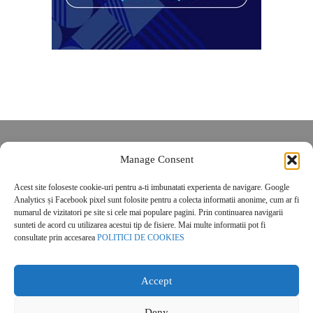
Despre noi
Manage Consent
Contact
POLITICĂ DE CONFIDENȚIALITATE
Acest site foloseste cookie-uri pentru a-ti imbunatati experienta de navigare. Google
Analytics și Facebook pixel sunt folosite pentru a colecta informatii anonime, cum ar fi
Politica de cookies
numarul de vizitatori pe site si cele mai populare pagini. Prin continuarea navigarii
sunteti de acord cu utilizarea acestui tip de fisiere. Mai multe informatii pot fi
consultate prin accesarea
POLITICI DE COOKIES
Accept
© 2026 Real Estate Magazine. All Rights Reserved.
Deny