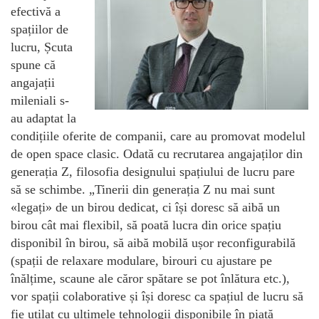
efectivă a
spațiilor de
lucru, Șcuta
spune că
angajații
mileniali s-
au adaptat la
condițiile oferite de companii, care au promovat modelul
de open space clasic. Odată cu recrutarea angajaților din
generația Z, filosofia designului spațiului de lucru pare
să se schimbe. „Tinerii din generația Z nu mai sunt
«legați» de un birou dedicat, ci își doresc să aibă un
birou cât mai flexibil, să poată lucra din orice spațiu
disponibil în birou, să aibă mobilă ușor reconfigurabilă
(spații de relaxare modulare, birouri cu ajustare pe
înălțime, scaune ale căror spătare se pot înlătura etc.),
vor spații colaborative și își doresc ca spațiul de lucru să
fie utilat cu ultimele tehnologii disponibile în piață