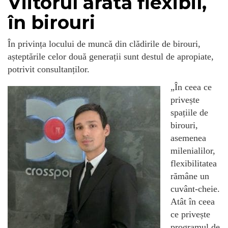
Viitorul arată flexibil,
în birouri
În privința locului de muncă din clădirile de birouri,
așteptările celor două generații sunt destul de apropiate,
potrivit consultanților.
„În ceea ce
privește
spațiile de
birouri,
asemenea
milenialilor,
flexibilitatea
rămâne un
cuvânt-cheie.
Atât în ceea
ce privește
programul de