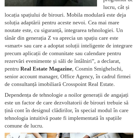
lucru, cât și
locația spațiului de birouri. Mobila modulară este deja
soluția adaptării pentru aceste nevoi. Cea mai mare
noutate este, cu siguranță, integrarea tehnologiei. Un
tânăr din generația Z va aprecia un spațiu care este
«smart» sau care a adoptat soluții inteligente de integrare
precum aplicații de comunitate sau calendare pentru
rezervări evenimente și săli de întâlniri”, a declarat,
pentru
Real Estate Magazine
, Cosmin Smighelschi,
senior account manager, Office Agency, în cadrul firmei
de consultanță imobiliară Crosspoint Real Estate.
Dependența de tehnologie a noilor generații de angajați
este un factor de care dezvoltatorii de birouri trebuie să
țină cont în designul clădirilor, în special modul în care
tehnologia intuitivă poate fi implementată în spațiile
comune de lucru.