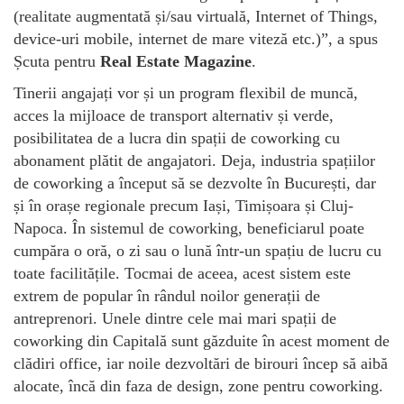
(realitate augmentată și/sau virtuală, Internet of Things,
device-uri mobile, internet de mare viteză etc.)”, a spus
Șcuta pentru
Real Estate Magazine
.
Tinerii angajați vor și un program flexibil de muncă,
acces la mijloace de transport alternativ și verde,
posibilitatea de a lucra din spații de coworking cu
abonament plătit de angajatori. Deja, industria spațiilor
de coworking a început să se dezvolte în București, dar
și în orașe regionale precum Iași, Timișoara și Cluj-
Napoca. În sistemul de coworking, beneficiarul poate
cumpăra o oră, o zi sau o lună într-un spațiu de lucru cu
toate facilitățile. Tocmai de aceea, acest sistem este
extrem de popular în rândul noilor generații de
antreprenori. Unele dintre cele mai mari spații de
coworking din Capitală sunt găzduite în acest moment de
clădiri office, iar noile dezvoltări de birouri încep să aibă
alocate, încă din faza de design, zone pentru coworking.