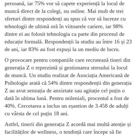
persoană, iar 75% vor să capete experiență la locul de
muncă direct de la colegi, nu online. Mai mult de trei
sferturi dintre respondenți au spus că vor să lucreze cu
tehnologii de ultimă oră în viitoarele cariere, iar 98%
dintre ei au folosit tehnologia ca parte din procesul de
educație formală. Respondenții la studiu au între 16 și 23
de ani, iar 83% au fost expuși la un mediu de lucru.
O provocare pentru companiile care recrutează tineri din
generația Z o reprezintă și gestionarea stresului la locul
de muncă. Un studiu realizat de Asociația Americană de
Psihologie arată că 54% dintre respondenții din generația
Z au avut senzația de anxietate sau agitație cel puțin o
dată în ultima lună. Pentru mileniali, procentul a fost de
40%. Cercetarea a inclus un eșantion de 3.458 de adulți
cu vârsta de cel puțin 18 ani.
Astfel, tinerii din generația Z acordă mai multă atenție și
facilităților de wellness, o tendință care începe să fie