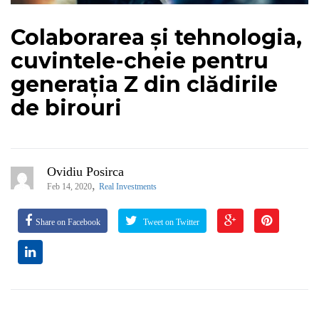
Colaborarea și tehnologia,
cuvintele-cheie pentru
generația Z din clădirile
de birouri
Ovidiu Posirca
,
Feb 14, 2020
Real Investments
Share on Facebook
Tweet on Twitter