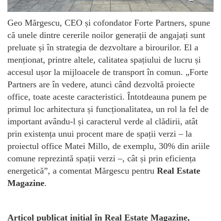
Geo Mărgescu, CEO și cofondator Forte Partners, spune
că unele dintre cererile noilor generații de angajați sunt
preluate și în strategia de dezvoltare a birourilor. El a
menționat, printre altele, calitatea spațiului de lucru și
accesul ușor la mijloacele de transport în comun. „Forte
Partners are în vedere, atunci când dezvoltă proiecte
office, toate aceste caracteristici. Întotdeauna punem pe
primul loc arhitectura și funcționalitatea, un rol la fel de
important avându-l și caracterul verde al clădirii, atât
prin existența unui procent mare de spații verzi – la
proiectul office Matei Millo, de exemplu, 30% din ariile
comune reprezintă spații verzi –, cât și prin eficiența
energetică”, a comentat Mărgescu pentru
Real Estate
Magazine
.
Articol publicat inițial în Real Estate Magazine,