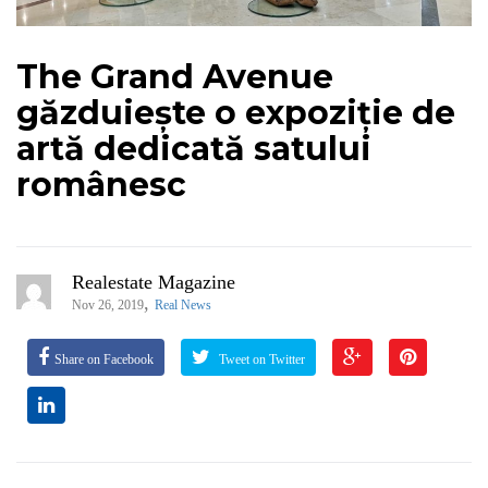
The Grand Avenue
găzduiește o expoziție de
artă dedicată satului
românesc
Realestate Magazine
,
Nov 26, 2019
Real News
Share on Facebook
Tweet on Twitter