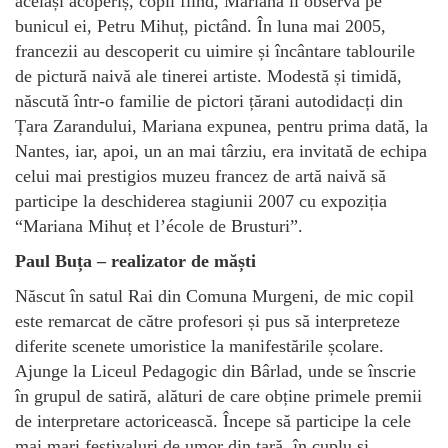
același acoperiș, copil fiind, Mariana îl observă pe
bunicul ei, Petru Mihuț, pictând. În luna mai 2005,
francezii au descoperit cu uimire și încântare tablourile
de pictură naivă ale tinerei artiste. Modestă și timidă,
născută într-o familie de pictori țărani autodidacți din
Țara Zarandului, Mariana expunea, pentru prima dată, la
Nantes, iar, apoi, un an mai târziu, era invitată de echipa
celui mai prestigios muzeu francez de artă naivă să
participe la deschiderea stagiunii 2007 cu expoziția
“Mariana Mihuț et l’école de Brusturi”.
Paul Buța – realizator de măști
Născut în satul Rai din Comuna Murgeni, de mic copil
este remarcat de către profesori și pus să interpreteze
diferite scenete umoristice la manifestările școlare.
Ajunge la Liceul Pedagogic din Bârlad, unde se înscrie
în grupul de satiră, alături de care obține primele premii
de interpretare actoricească. Începe să participe la cele
mai mari festivaluri de umor din țară, în cuplu și