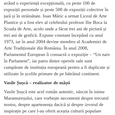
având o experiență excepțională, cu peste 100 de
expoziții personale și peste 500 de expoziții colective în
țară și în străinătate. Ioan Măric a urmat Liceul de Arte
Plastice și a fost elev al celebrului profesor Ilie Boca la
Școala de Arte, acolo unde a făcut trei ani de pictură și
trei ani de grafică. Expune constant începând cu anul
1973, iar în anul 2004 devine membru al Academiei de
Arte Tradiționale din România. În anul 2008,
Parlamentul European îi consacră o expoziție – “Un naiv
în Parlament”, iar patru dintre operele sale sunt
cumpărate de instituția europeană pentru a fi duplicate și
utilizate în școlile primare de pe bătrânul continent.
Vasile Șușcă – realizator de măști
Vasile Șușcă este acel român autentic, născut în inima
Maramureșului, care vorbește necontenit despre trecutul
nostru, despre apartenența dacică și despre izvorul de
inspirație pe care l-au oferit aceștia culturii populare