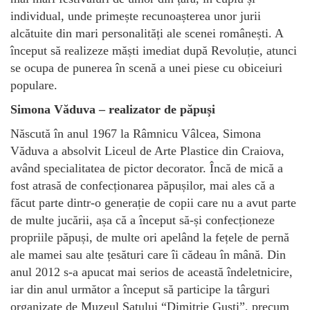
individual, unde primește recunoașterea unor jurii
alcătuite din mari personalități ale scenei românești. A
început să realizeze măști imediat după Revoluție, atunci
se ocupa de punerea în scenă a unei piese cu obiceiuri
populare.
Simona Văduva – realizator de păpuși
Născută în anul 1967 la Râmnicu Vâlcea, Simona
Văduva a absolvit Liceul de Arte Plastice din Craiova,
având specialitatea de pictor decorator. Încă de mică a
fost atrasă de confecționarea păpușilor, mai ales că a
făcut parte dintr-o generație de copii care nu a avut parte
de multe jucării, așa că a început să-și confecționeze
propriile păpuși, de multe ori apelând la fețele de pernă
ale mamei sau alte țesături care îi cădeau în mână. Din
anul 2012 s-a apucat mai serios de această îndeletnicire,
iar din anul următor a început să participe la târguri
organizate de Muzeul Satului “Dimitrie Gusti”, precum