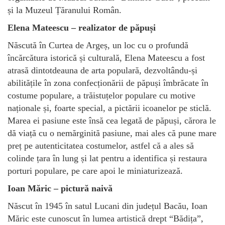
și la Muzeul Țăranului Român.
Elena Mateescu – realizator de păpuși
Născută în Curtea de Argeș, un loc cu o profundă
încărcătura istorică și culturală, Elena Mateescu a fost
atrasă dintotdeauna de arta populară, dezvoltându-și
abilitățile în zona confecționării de păpuși îmbrăcate în
costume populare, a trăistuțelor populare cu motive
naționale și, foarte special, a pictării icoanelor pe sticlă.
Marea ei pasiune este însă cea legată de păpuși, cărora le
dă viață cu o nemărginită pasiune, mai ales că pune mare
preț pe autenticitatea costumelor, astfel că a ales să
colinde țara în lung și lat pentru a identifica și restaura
porturi populare, pe care apoi le miniaturizează.
Ioan Măric – pictură naivă
Născut în 1945 în satul Lucani din județul Bacău, Ioan
Măric este cunoscut în lumea artistică drept “Bădița”,