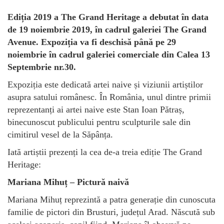
Ediția 2019 a The Grand Heritage a debutat în data
de 19 noiembrie 2019, în cadrul galeriei The Grand
Avenue. Expoziția va fi deschisă până pe 29
noiembrie în cadrul galeriei comerciale din Calea 13
Septembrie nr.30.
Expoziția este dedicată artei naive și viziunii artiștilor
asupra satului românesc. În România, unul dintre primii
reprezentanți ai artei naive este Stan Ioan Pătraș,
binecunoscut publicului pentru sculpturile sale din
cimitirul vesel de la Săpânța.
Iată artiștii prezenți la cea de-a treia ediție The Grand
Heritage:
Mariana Mihuț – Pictură naivă
Mariana Mihuț reprezintă a patra generație din cunoscuta
familie de pictori din Brusturi, județul Arad. Născută sub