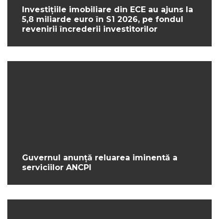
Investițiile imobiliare din ECE au ajuns la
5,8 miliarde euro în S1 2026, pe fondul
revenirii încrederii investitorilor
Guvernul anunță reluarea iminentă a
serviciilor ANCPI