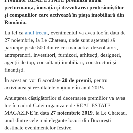
performanța, inovația și dezvoltarea profesioniștilor
și companiilor care activează în piața imobiliară din
România.
La fel ca
anul trecut
, evenimentul va avea loc în data de
27 noiembrie, la Le Chateau, unde sunt așteptați să
participe peste 500 dintre cei mai activi dezvoltatori,
antreprenori, investitori, furnizori, arhitecți, designeri,
agenții de top, consultanți imobiliari, constructori și
finanțiști.
În acest an vor fi acordate
20 de premii
, pentru
activitatea și rezultatele obținute în anul 2019
.
Anunțarea câștigătorilor și decernarea premiilor va avea
loc în cadrul Galei organizate de REAL ESTATE
MAGAZINE în data
27 noiembrie 2019
, la Le Chateau,
unul dintre cele mai elegante locuri din București
destinate evenimentelor festive.