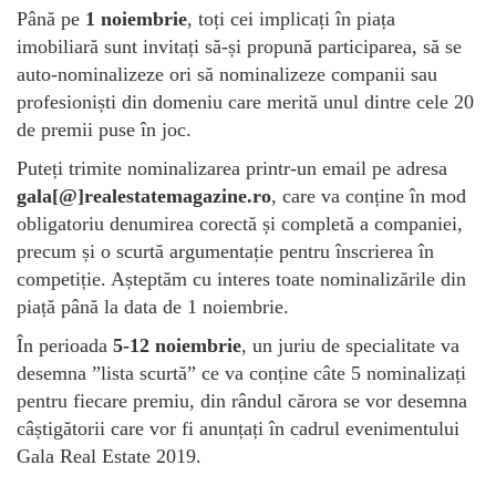
Până pe
1 noiembrie
, toți cei implicați în piața
imobiliară sunt invitați să-și propună participarea, să se
auto-nominalizeze ori să nominalizeze companii sau
profesioniști din domeniu care merită unul dintre cele 20
de premii puse în joc.
Puteți trimite nominalizarea printr-un email pe adresa
gala[@]realestatemagazine.ro
, care va conține în mod
obligatoriu denumirea corectă și completă a companiei,
precum și o scurtă argumentație pentru înscrierea în
competiție. Așteptăm cu interes toate nominalizările din
piață până la data de 1 noiembrie.
În perioada
5-12 noiembrie
, un juriu de specialitate va
desemna ”lista scurtă” ce va conține câte 5 nominalizați
pentru fiecare premiu, din rândul cărora se vor desemna
câștigătorii care vor fi anunțați în cadrul evenimentului
Gala Real Estate 2019.