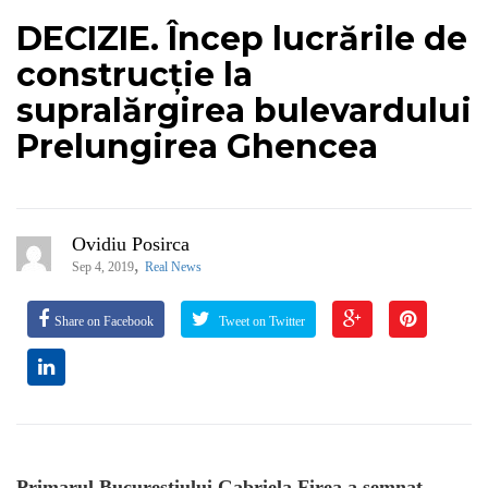
DECIZIE. Încep lucrările de
construcție la
supralărgirea bulevardului
Prelungirea Ghencea
Ovidiu Posirca
,
Sep 4, 2019
Real News
Share on Facebook
Tweet on Twitter
Primarul Bucureștiului Gabriela Firea a semnat