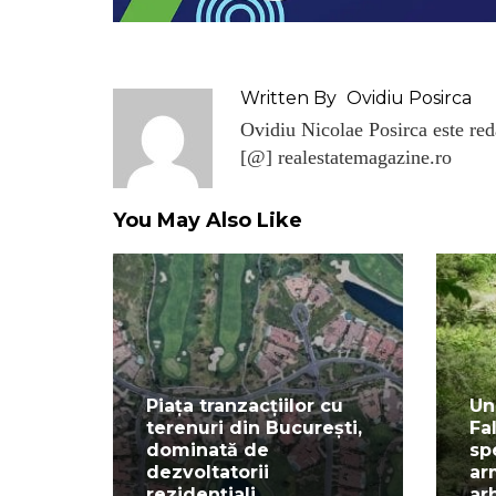
Written By
Ovidiu Posirca
Ovidiu Nicolae Posirca este reda
[@] realestatemagazine.ro
You May Also Like
Piața tranzacțiilor cu
Un
terenuri din București,
Fa
dominată de
sp
dezvoltatorii
ar
rezidențiali
ar