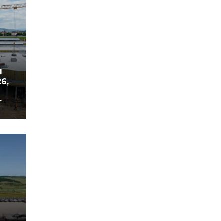
l
26,
r