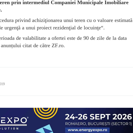
 teren prin intermediul Companiei Municipale Imobiliare
.
edura privind achiziţionarea unui teren cu o valoare estimată
 urgenţă a unui proiect rezidenţial de locuinţe“.
erioada de valabilitate a ofertei este de 90 de zile de la data
 anunțului citat de către ZF.ro.
2019