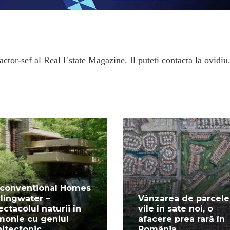
ctor-sef al Real Estate Magazine. Il puteti contacta la ovidiu
conventional Homes
llingwater –
Vânzarea de parcele
ectacolul naturii în
vile în sate noi, o
monie cu geniul
afacere prea rară în
hitectonic
România