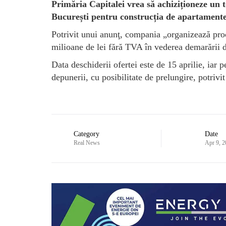
Primăria Capitalei vrea să achiziționeze un
București pentru construcția de apartamente
Potrivit unui anunţ, compania „organizează proc
milioane de lei fără TVA în vederea demarării de
Data deschiderii ofertei este de 15 aprilie, iar p
depunerii, cu posibilitate de prelungire, potrivit
Category
Date
Real News
Apr 9, 