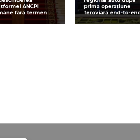
deschiderea
regional auto după
atformei ANCPI
prima operațiune
mâne fără termen
feroviară end-to-en