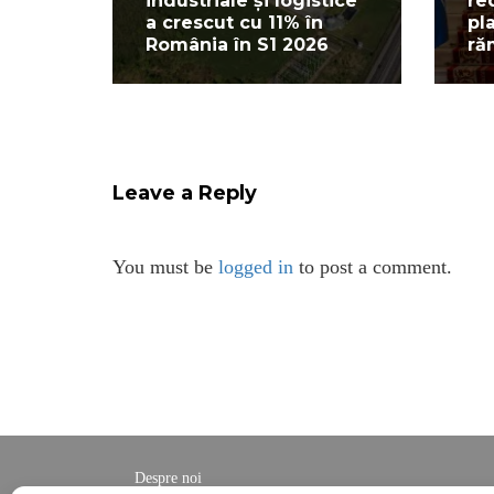
industriale și logistice
re
a crescut cu 11% în
pl
România în S1 2026
ră
Leave a Reply
You must be
logged in
to post a comment.
Despre noi