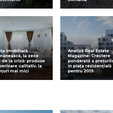
ața imobiliară
Analiză Real Estate
mânească, la zece
Magazine: Creștere
i de la criză: produse
ponderată a prețuril
perioare calitativ, la
în piața rezidențială
ețuri mai mici
pentru 2019