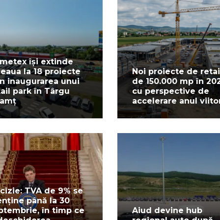
metex își extinde
țeaua la 18 proiecte
Noi proiecte de retai
in inaugurarea unui
de 150.000 mp în 20
tail park în Târgu
cu perspective de
amț
accelerare anul viito
cizie: TVA de 9% se
nține până la 30
ptembrie, în timp ce
Aiud devine hub