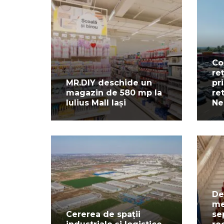
Co
re
MR.DIY deschide un
pr
magazin de 580 mp la
re
Iulius Mall Iași
Ne
De
me
Cererea de spații
se