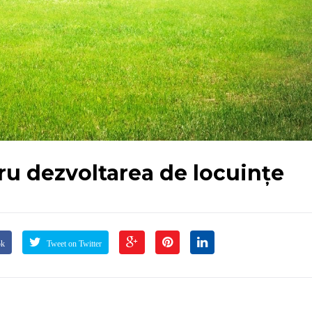
u dezvoltarea de locuințe
ok
Tweet on Twitter