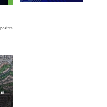
.posirca
 și