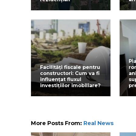
Pi
Facilități fiscale pentru
ro
constructori: Cum va fi
an
influențat fluxul
su
investițiilor imobiliare?
pr
More Posts From:
Real News