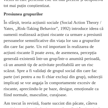
tot mai puțin conștientizat.
Presiunea grupurilor
În sfârșit, teoria acțiunii sociale (Social Action Theory /
Yates, „Risk-Taking Behavior”, 1992) introduce ideea că
oamenii realizează acțiuni riscante ca urmare a presiunii
persoanelor semnificative din viața lor sau a grupurilor
din care fac parte. Un rol important în realizarea de
acțiuni riscante îl poate avea, de asemenea, percepția
generală existentă într-un grup/într-o anumită perioadă,
că un anumit tip de activitate profitabilă are un risc
scăzut. Spre a fi validați de grupul social din care fac
parte (ori pentru a nu fi chiar excluși din grup), subiecții
implicați se vor angaja în comportamente excesiv de
riscante, apreciindu-le pe baze, desigur, emoționale ca
fiind normale, masculine, curajoase.
Am trecut în revistă, foarte succint din păcate, câteva