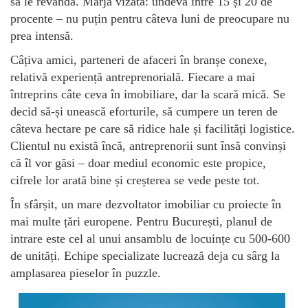
să le revândă. Marja vizată: undeva între 15 și 20 de
procente – nu puțin pentru câteva luni de preocupare nu
prea intensă.
Câțiva amici, parteneri de afaceri în branșe conexe,
relativă experiență antreprenorială. Fiecare a mai
întreprins câte ceva în imobiliare, dar la scară mică. Se
decid să-și unească eforturile, să cumpere un teren de
câteva hectare pe care să ridice hale și facilități logistice.
Clientul nu există încă, antreprenorii sunt însă convinși
că îl vor găsi – doar mediul economic este propice,
cifrele lor arată bine și creșterea se vede peste tot.
În sfârșit, un mare dezvoltator imobiliar cu proiecte în
mai multe țări europene. Pentru București, planul de
intrare este cel al unui ansamblu de locuințe cu 500-600
de unități. Echipe specializate lucrează deja cu sârg la
amplasarea pieselor în puzzle.