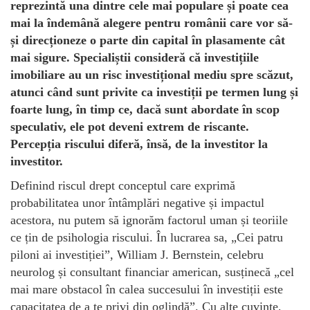
reprezintă una dintre cele mai populare și poate cea
mai la îndemână alegere pentru românii care
vor să-
și direcționeze o parte din capital în plasamente cât
mai sigure
. Specialiștii consideră că investițiile
imobiliare au un risc investițional mediu spre scăzut,
atunci când sunt privite ca investiții pe termen lung și
foarte lung, în timp ce, dacă sunt abordate în scop
speculativ, ele pot deveni extrem de riscante.
Percepția riscului diferă, însă, de la investitor la
investitor.
Definind riscul drept conceptul care exprimă
probabilitatea unor întâmplări negative și impactul
acestora, nu putem să ignorăm factorul uman și teoriile
ce țin de psihologia riscului. În lucrarea sa, „Cei patru
piloni ai investiției”, William J. Bernstein, celebru
neurolog și consultant financiar american, susținecă „cel
mai mare obstacol în calea succesului în investiții este
capacitatea de a te privi din oglindă”. Cu alte cuvinte,