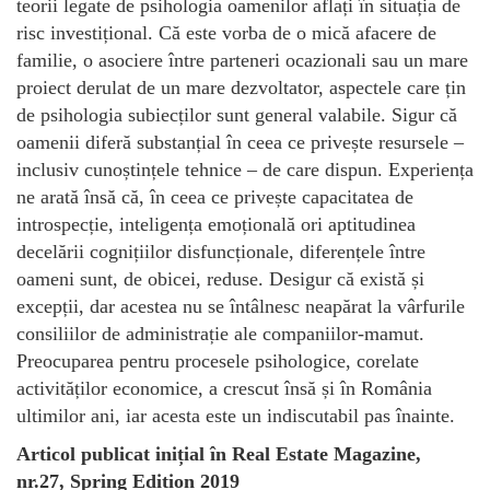
teorii legate de psihologia oamenilor aflați în situația de
risc investițional. Că este vorba de o mică afacere de
familie, o asociere între parteneri ocazionali sau un mare
proiect derulat de un mare dezvoltator, aspectele care țin
de psihologia subiecților sunt general valabile. Sigur că
oamenii diferă substanțial în ceea ce privește resursele –
inclusiv cunoștințele tehnice – de care dispun. Experiența
ne arată însă că, în ceea ce privește capacitatea de
introspecție, inteligența emoțională ori aptitudinea
decelării cognițiilor disfuncționale, diferențele între
oameni sunt, de obicei, reduse. Desigur că există și
excepții, dar acestea nu se întâlnesc neapărat la vârfurile
consiliilor de administrație ale companiilor-mamut.
Preocuparea pentru procesele psihologice, corelate
activităților economice, a crescut însă și în România
ultimilor ani, iar acesta este un indiscutabil pas înainte.
Articol publicat inițial în Real Estate Magazine,
nr.27, Spring Edition 2019