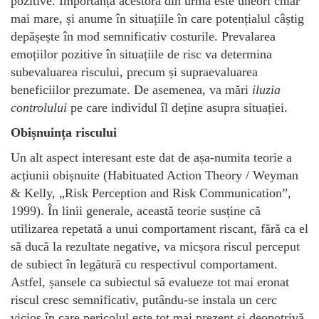
pozitive. Importanța acestora din urmă este uneori chiar
mai mare, și anume în situațiile în care potențialul câștig
depășește în mod semnificativ costurile. Prevalarea
emoțiilor pozitive în situațiile de risc va determina
subevaluarea riscului, precum și supraevaluarea
beneficiilor prezumate. De asemenea, va mări
iluzia
controlului
pe care individul îl deține asupra situației.
Obișnuința riscului
Un alt aspect interesant este dat de așa-numita teorie a
acțiunii obișnuite (Habituated Action Theory / Weyman
& Kelly, „Risk Perception and Risk Communication”,
1999). În linii generale, această teorie susține că
utilizarea repetată a unui comportament riscant, fără ca el
să ducă la rezultate negative, va micșora riscul perceput
de subiect în legătură cu respectivul comportament.
Astfel, șansele ca subiectul să evalueze tot mai eronat
riscul cresc semnificativ, putându-se instala un cerc
vicios în care pericolul este tot mai prezent și deopotrivă