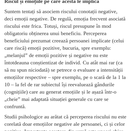
Riscul și emoțiile pe care acesta le implică
Suntem tentați să asociem riscului conotații negative,
deci emoții negative. De regulă, emoția frecvent asociată
riscului este frica. Totuși, riscul presupune în mod
obligatoriu obținerea unui beneficiu. Perceperea
beneficiului prezumat creează persoanei implicate (celui
care riscă) emoții pozitive, bucuria, spre exemplu:
„melanjul” de emoții pozitive și negative nu este
întotdeauna conștientizat de individ. Cu atât mai rar (ca
să nu spun niciodată) se petrece o evaluare a intensității
emoțiilor respective – spre exemplu, pe o scară de la 1 la
10 – la fel de rar subiectul își reevaluează gândurile
(cognițiile) care au generat emoțiile și le așază într-o
„cheie” mai adaptată situației generale cu care se
confruntă.
Studii psihologice au arătat că perceperea riscului nu este
corelată doar emoțiilor negative ale persoanei, ci și celor