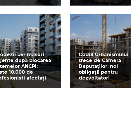
odezii cer măsuri
Codul Urbanismului
gente după blocarea
trece de Camera
stemelor ANCPI:
Deputaților: noi
ste 10.000 de
obligații pentru
ofesioniști afectați
dezvoltatori