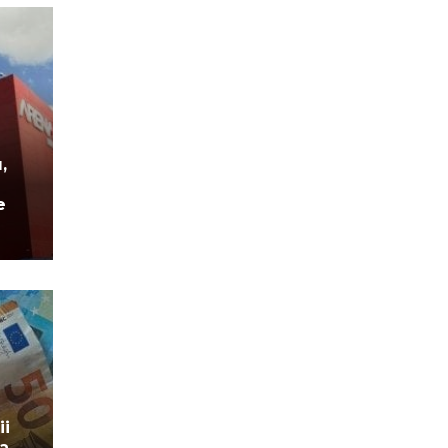
,
e
ii
a,