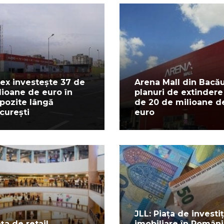
tex investește 37 de
Arena Mall din Bacău
lioane de euro în
planuri de extindere
pozite lângă
de 20 de milioane d
curești
euro
JLL: Piața de investiț
ța de retail,
imobiliare în Români