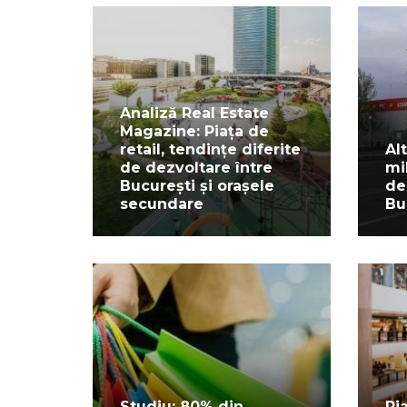
Analiză Real Estate
Magazine: Piața de
retail, tendințe diferite
Al
de dezvoltare între
mi
București și orașele
de
secundare
Bu
Studiu: 80% din
Pia