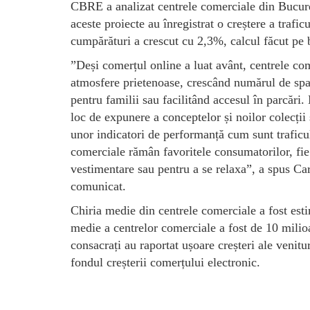
CBRE a analizat centrele comerciale din Bucureșt
aceste proiecte au înregistrat o creștere a traf
cumpărături a crescut cu 2,3%, calcul făcut pe b
”Deși comerțul online a luat avânt, centrele come
atmosfere prietenoase, crescând numărul de spați
pentru familii sau facilitând accesul în parcări
loc de expunere a conceptelor și noilor colecții 
unor indicatori de performanță cum sunt traficu
comerciale rămân favoritele consumatorilor, fie
vestimentare sau pentru a se relaxa”, a spus 
comunicat.
Chiria medie din centrele comerciale a fost esti
medie a centrelor comerciale a fost de 10 milioa
consacrați au raportat ușoare creșteri ale venit
fondul creșterii comerțului electronic.