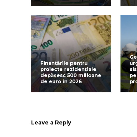
Ge
Finanțările pentru
ur
proiecte rezidențiale
si
depășesc 500 milioane
pe
de euro în 2026
pr
Leave a Reply