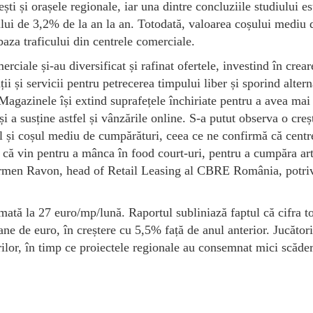
i și orașele regionale, iar una dintre concluziile studiului es
icului de 3,2% de la an la an. Totodată, valoarea coșului mediu 
aza traficului din centrele comerciale.
rciale și-au diversificat și rafinat ofertele, investind în crea
i și servicii pentru petrecerea timpului liber și sporind altern
. Magazinele își extind suprafețele închiriate pentru a avea mai
și a susține astfel și vânzările online. S-a putut observa o creș
l și coșul mediu de cumpărături, ceea ce ne confirmă că centr
 că vin pentru a mânca în food court-uri, pentru a cumpăra art
Carmen Ravon, head of Retail Leasing al CBRE România, potriv
mată la 27 euro/mp/lună. Raportul subliniază faptul că cifra to
ne de euro, în creștere cu 5,5% față de anul anterior. Jucători
urilor, în timp ce proiectele regionale au consemnat mici scăder