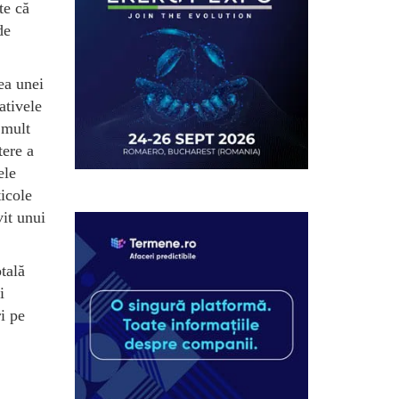
te că
de
rea unei
ativele
 mult
tere a
ele
icole
it unui
tală
i
i pe