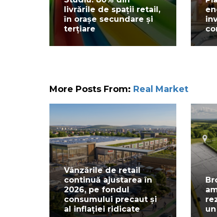
livrările de spații retail,
en
în orașe secundare și
inv
terțiare
co
More Posts From:
Real Market
Vânzările de retail
continuă ajustarea în
Br
2026, pe fondul
am
consumului precaut și
re
al inflației ridicate
un