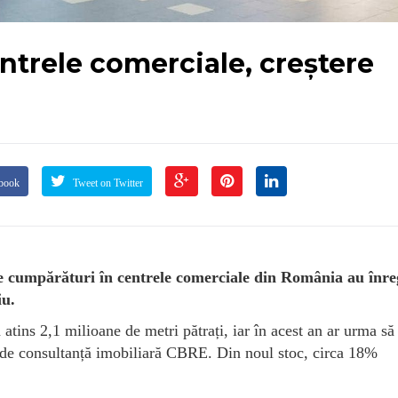
entrele comerciale, creștere
ebook
Tweet on Twitter
de cumpărături în centrele comerciale din România au înre
iu.
 atins 2,1 milioane de metri pătrați, iar în acest an ar urma să
 de consultanță imobiliară CBRE. Din noul stoc, circa 18%