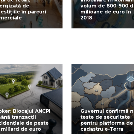
ergizată de
volum de 800-900 d
estițiile în parcuri
milioane de euro în
merciale
2018
oker: Blocajul ANCPI
Guvernul confirmă n
ână tranzacții
teste de securitate
zidențiale de peste
pentru platforma de
 miliard de euro
cadastru e-Terra