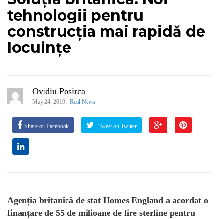
tehnologii pentru
construcția mai rapidă de
locuințe
Ovidiu Posirca
,
May 24, 2019
Real News
Share on Facebook
Tweet on Twitter
Agenția britanică de stat Homes England a acordat o
finanțare de 55 de milioane de lire sterline pentru