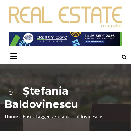
Menu
Ștefania
Ș
Baldovinescu
Home
Posts Tagged
/
Ștefania Baldovinescu/